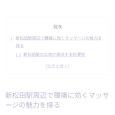
目次
新松田駅周辺で腰痛に効くマッサージの魅力を
探る
新松田駅の立地が提供する利便性
腰痛改善に特化した施術の特徴
地域の評判から見る信頼性
施術者の技術と経験がもたらす安心感
利用者の声に基づく効果の実証
新松田駅周辺で腰痛に効くマッサ
初めての方でも安心して受けられるポイン
ージの魅力を探る
ト
腰痛に苦しむ方必見新松田駅で最適なマッサー