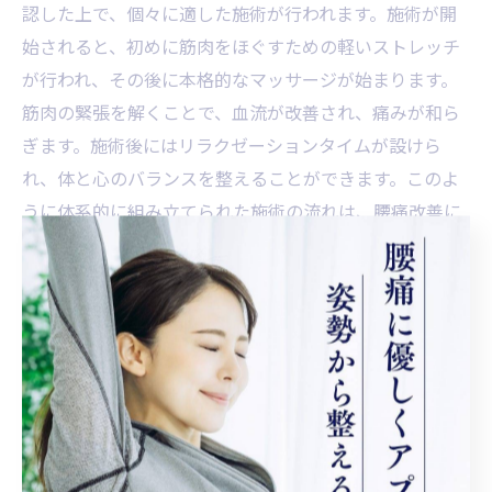
認した上で、個々に適した施術が行われます。施術が開
始されると、初めに筋肉をほぐすための軽いストレッチ
が行われ、その後に本格的なマッサージが始まります。
筋肉の緊張を解くことで、血流が改善され、痛みが和ら
ぎます。施術後にはリラクゼーションタイムが設けら
れ、体と心のバランスを整えることができます。このよ
うに体系的に組み立てられた施術の流れは、腰痛改善に
効果的です。
カスタマイズされた施術プラン
腰痛は一人ひとりの症状や生活スタイルによって異なり
ます。そのため、新松田駅近くの施術施設では、個別の
ニーズに応じたカスタマイズプランを提供しています。
初回の問診では、患者さんの生活習慣や痛みの原因を徹
底的に分析し、最適な施術内容を提案します。例えば、