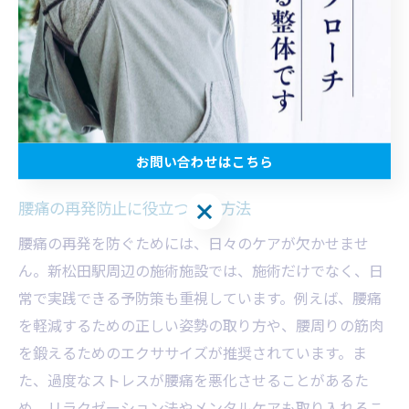
デスクワークが多い方には姿勢改善を重視し、立ち仕事
が多い方には腰の柔軟性を高める手技を組み合わせま
す。さらに、施術後には自宅で簡単に行えるエクササイ
ズやストレッチを指導し、日常生活での腰痛管理をサポ
ートします。これにより、腰痛の根本的な改善を目指
し、再発を防ぐためのトータルケアを提供しています。
お問い合わせはこちら
腰痛の再発防止に役立つケア方法
お問い合わせはこちら
腰痛の再発を防ぐためには、日々のケアが欠かせませ
ん。新松田駅周辺の施術施設では、施術だけでなく、日
常で実践できる予防策も重視しています。例えば、腰痛
を軽減するための正しい姿勢の取り方や、腰周りの筋肉
を鍛えるためのエクササイズが推奨されています。ま
た、過度なストレスが腰痛を悪化させることがあるた
め、リラクゼーション法やメンタルケアも取り入れるこ