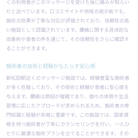
利用者の声から得る施術の効果
くの利用者がこのマッサージを受けた後に痛みが和らい
だと述べています。口コミサイトや地域の掲示板でも、
腰痛の根本改善に向けたアプローチ
施術の効果や丁寧な対応が評価されており、信頼性の高
新松田駅周辺の施術施設の特徴
い施設として認識されています。腰痛に関する具体的な
施術者の資格とその信頼性
改善例や患者の声を通じて、その信頼性をさらに確認す
定期的な施術のメリット
ることができます。
腰痛持ちが行く新松田駅近くのおすすめマッサ
ージスポット
施術者の技術と経験がもたらす安心感
新松田駅周辺の話題の施術施設
新松田駅近くのマッサージ施設では、経験豊富な施術者
腰痛に特化したサービスの紹介
が多く在籍しており、その技術と経験が患者に安心感を
利用者の体験談から学ぶ施術の効果
与えます。腰痛は原因が複雑であり、個々の体質や生活
施術施設の選び方と注意点
習慣に応じたアプローチが求められるため、施術者の専
門知識と経験が非常に重要です。この施設では、国家資
新松田駅周辺の施術環境の良さ
格を持つ施術者が丁寧にカウンセリングを行い、一人ひ
施術後のケアとフォローアップ
とりに最適な施術プランを立てることができます。その
新松田駅の専門マッサージ腰痛に効く施術の秘