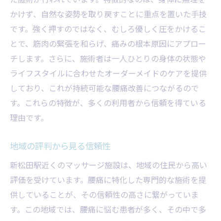
新松田駅周辺の施術施設の紹介
かけず、自然な姿勢を取り戻すことに重点を置いた手技
施術後の変化を実感するためのヒント
です。強く押すのではなく、むしろ優しく圧をかけるこ
腰痛に悩むあなたへ新松田駅近くのマッサージ
とで、筋肉の緊張を和らげ、痛みの根本原因にアプロー
で解決策を
チします。さらに、施術者は一人ひとりの身体の状態や
ライフスタイルに合わせたオーダーメイドのケアを提供
腰痛が及ぼす日常生活への影響
しており、これが持続可能な腰痛改善につながるので
専門家による腰痛診断の重要性
す。これらの特徴が、多くの利用者から信頼を得ている
安心できる施術の特徴とは
理由です。
症状に応じた施術法の選び方
新松田駅周辺のアクセス方法
地域の評判から見る信頼性
腰痛改善のための自宅での取り組み
新松田駅近くのマッサージ施設は、地域の住民から高い
新松田駅の腰痛特化型マッサージで体験する驚
評価を受けています。腰痛に特化した専門的な施術を提
きの効果
供していることが、その信頼性の高さに繋がっていま
施術を受けた後の体調の変化
す。この地域では、腰痛に悩む患者が多く、その中で多