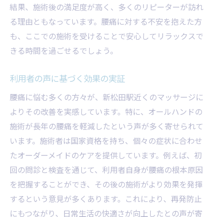
結果、施術後の満足度が高く、多くのリピーターが訪れ
密を公開
る理由ともなっています。腰痛に対する不安を抱えた方
専門施術者が持つ技術の秘密
も、ここでの施術を受けることで安心してリラックスで
腰痛改善に特化した手法の紹介
きる時間を過ごせるでしょう。
慢性腰痛へのアプローチ方法
施術前の準備と施術後のケア
利用者の声に基づく効果の実証
新松田駅近くの施術施設の選び方
腰痛に悩む多くの方々が、新松田駅近くのマッサージに
効果を最大化するためのヒント
よりその改善を実感しています。特に、オールハンドの
施術が長年の腰痛を軽減したという声が多く寄せられて
腰痛改善へ新松田駅近くで受けられるマッサー
います。施術者は国家資格を持ち、個々の症状に合わせ
ジの選び方
たオーダーメイドのケアを提供しています。例えば、初
自分に合った施術を選ぶポイント
回の問診と検査を通じて、利用者自身が腰痛の根本原因
腰痛のタイプに応じた施術の紹介
を把握することができ、その後の施術がより効果を発揮
施術を受ける前に知っておくべきこと
するという意見が多くあります。これにより、再発防止
新松田駅近くの施術施設の強み
にもつながり、日常生活の快適さが向上したとの声が寄