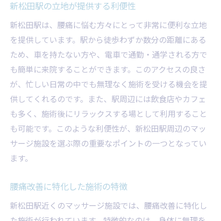
新松田駅の立地が提供する利便性
ジを発見
新松田駅は、腰痛に悩む方々にとって非常に便利な立地
腰痛の原因とマッサージの関係性
を提供しています。駅から徒歩わずか数分の距離にある
効果的な施術の選び方
ため、車を持たない方や、電車で通勤・通学される方で
短期間で感じる改善の兆し
も簡単に来院することができます。このアクセスの良さ
腰痛に特化したプランの紹介
が、忙しい日常の中でも無理なく施術を受ける機会を提
新松田駅近くのオススメ施術法
供してくれるのです。また、駅周辺には飲食店やカフェ
も多く、施術後にリラックスする場として利用すること
施術後のアフターケアの重要性
も可能です。このような利便性が、新松田駅周辺のマッ
新松田駅で受けられる腰痛改善のための特別な
サージ施設を選ぶ際の重要なポイントの一つとなってい
マッサージ
ます。
腰痛改善に効く特別なテクニック
施術の流れとその効果
腰痛改善に特化した施術の特徴
カスタマイズされた施術プラン
新松田駅近くのマッサージ施設では、腰痛改善に特化し
腰痛の再発防止に役立つケア方法
た施術が行われています。特徴的なのは、身体に無理を