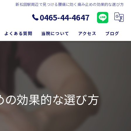
新松田駅周辺で見つける腰痛に効く痛み止めの効果的な選び方
0465-44-4647
よくある質問
当院について
アクセス
ブログ
松田町の腰痛
コラム
新松田駅の腰痛
坐骨神経痛
脊柱管狭窄症
めの効果的な選び方
歪み