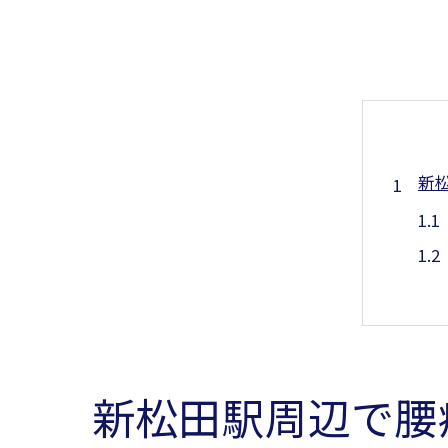
新
新松田駅周辺で腰
腰