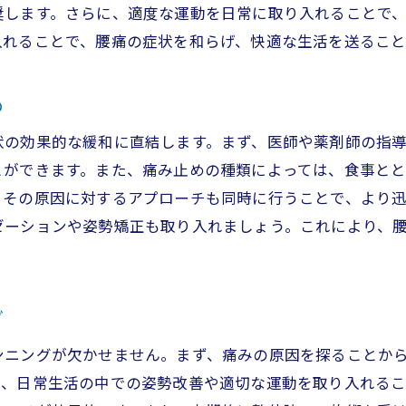
奨します。さらに、適度な運動を日常に取り入れることで
新松田駅周辺の健康施設の活用法
入れることで、腰痛の症状を和らげ、快適な生活を送ること
痛に効く！新松田駅周辺での痛み止めの選び方と注意点
アレルギー反応を避けるための注意点
め
痛み止めの効果を最大限に活かす方法
状の効果的な緩和に直結します。まず、医師や薬剤師の指
整体院での定期的なメンテナンス
とができます。また、痛み止めの種類によっては、食事と
腰痛による生活の質低下を防ぐために
、その原因に対するアプローチも同時に行うことで、より
新松田駅周辺の健康イベント情報
ゼーションや姿勢矯正も取り入れましょう。これにより、
効果的な痛み止めの比較と選び方
松田駅で腰痛を和らげるための痛み止めのベストな選び方
痛み止めの選び方を専門家に相談する
グ
沿線の整骨院でのセミナー情報
ンニングが欠かせません。まず、痛みの原因を探ることか
日々の習慣で腰痛を緩和する方法
て、日常生活の中での姿勢改善や適切な運動を取り入れる
最新の痛み止め情報と注意点