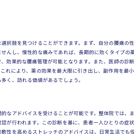
新松田駅周辺の薬局での選び方ガイド
専門家に聞く腰痛の原因とその対策
予防から治療までの腰痛対策
整体と痛み止めの併用で得られる効果
な選択肢を見つけることができます。まず、自分の腰痛の
通勤時の注意点と痛みの緩和法
ませんし、慢性的な痛みであれば、長期的に効くタイプの
腰痛に効く簡単なストレッチ法
で、効果的な腰痛管理が可能となります。また、医師の診
門家が教える新松田駅周辺の腰痛に効く痛み止めの選び方
。これにより、薬の効果を最大限に引き出し、副作用を最
個人に合わせた痛み止めの選択基準
も多く、訪れる価値があるでしょう。
評判の良い整体院での治療法
プロが勧める腰痛予防のライフスタイル
薬と施術を組み合わせた総合的アプローチ
門的なアドバイスを受けることが可能です。整体院では、
避けるべき痛み止めの選択ミス
確認が行われます。この診断を基に、患者一人ひとりの症
腰痛の改善に向けた日々の取り組み
柔軟性を高めるストレッチのアドバイスは、日常生活でも