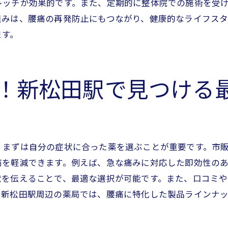
レッチが効果的です。また、定期的に整体院での施術を受
腰痛に対する食生活の見直しポイント
組みは、腰痛の再発防止にもつながり、健康的なライフス
ます。
コミュニティでの情報共有とサポート
痛対策の決定版！新松田駅周辺のおすすめ痛み止めを探る
腰痛に効く最新の薬剤情報
！新松田駅で見つける
整体院での体験談と口コミを集める
痛み止めと相性の良いセルフケア法
新松田駅周辺の健康ショップ紹介
腰痛改善のための栄養素と食事法
、まずは自分の症状に合った薬を選ぶことが重要です。市
地域での腰痛サポートグループ活用
痛を軽減できます。例えば、急な痛みに対応した即効性の
状を伝えることで、最適な選択が可能です。また、口コミ
柄上整体院が出来ること
。新松田駅周辺の薬局では、腰痛に特化した製品ラインナ