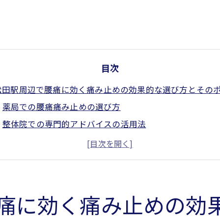
目次
松田駅周辺で腰痛に効く痛み止めの効果的な選び方とその
薬局での腰痛痛み止めの選び方
整体院での専門的アドバイスの活用法
多様な痛み止めの種類と効果の違い
日常生活での腰痛緩和のためのヒント
正しい使用法で効果を引き出す痛み止め
長期的改善を目指すためのプランニング
痛に効く痛み止めの効
痛改善の第一歩！新松田駅で見つける最適な痛み止め