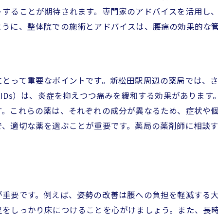
松田駅で腰痛とさよなら！効果的な痛み止めの選択肢
トすることが期待されます。専門家のアドバイスを活用し
ように、整体院での施術とアドバイスは、腰痛の効果的な
即効性のある痛み止めの選び方
整体院の施術で得られる長期的効果
腰痛に優しい通勤スタイルの提案
新松田駅周辺のおすすめ薬局リスト
にとって重要なポイントです。新松田駅周辺の薬局では、
AIDs）は、炎症を抑えつつ痛みを緩和する効果がありま
日常生活で気を付ける腰痛予防ポイント
す。これらの薬は、それぞれの成分が異なるため、症状や
専門的アドバイスを取り入れたケア方法
で、適切な薬を選ぶことが重要です。薬局の薬剤師に相談
痛持ち必見！新松田駅で簡単に手に入る痛み止めガイド
お問い合わせはこちら
お問い合わせはこちら
市販の痛み止めと処方薬の違い
購入前に知っておきたい腰痛に効く成分
整体院でのカウンセリングの重要性
が重要です。例えば、姿勢の改善は腰への負担を軽減する
腰痛に優しい日常動作の工夫
足をしっかり床につけることを心がけましょう。また、長時
自宅でできる腰痛予防のエクササイズ