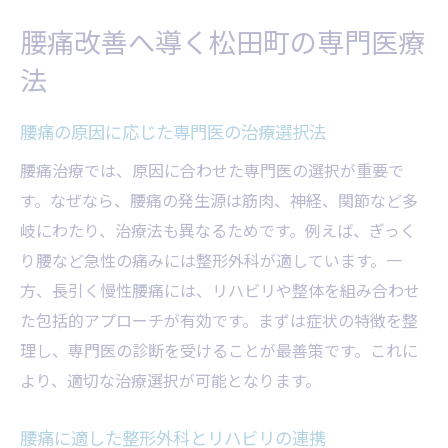
腰痛改善を支える地域医療の最新動向
腰痛改善へ導く松田町の専門医療
根本治療を目指す腰痛対策の新常識
法
腰痛の根本原因を見極める診断の重要性
腰痛克服へ導くトップ専門医の治療戦略
腰痛の原因に応じた専門医の治療選択法
再発を防ぐ腰痛根本治療のポイント解説
腰痛治療では、原因に合わせた専門医の選択が重要で
腰痛治療におけるリハビリの役割と効果
す。なぜなら、腰痛の発生源は筋肉、神経、関節など多
整形外科と地域医療の連携による腰痛対策
岐にわたり、治療法も異なるためです。例えば、ぎっく
り腰など急性の痛みには整形外科が適しています。一
腰痛の長期改善へ向けた生活習慣の見直し
方、長引く慢性腰痛には、リハビリや整体を組み合わせ
腰痛に悩む方必見の専門医選びポイント
た包括的アプローチが有効です。まずは症状の特徴を整
腰痛専門医の選び方と見極めポイント解説
理し、専門医の診断を受けることが最善策です。これに
評判や口コミでわかる信頼できる腰痛医
より、適切な治療選択が可能となります。
腰痛治療に強い医師の実績と安心感
通いやすい腰痛専門医のアクセス利便性
腰痛に適した整形外科とリハビリの連携