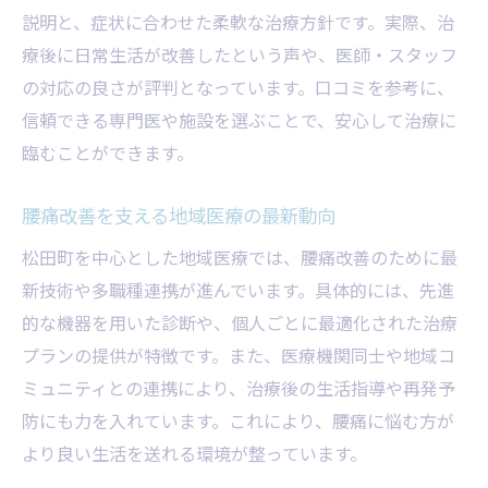
腰痛患者の声からわかる医師の信頼性
説明と、症状に合わせた柔軟な治療方針です。実際、治
腰痛治療実績のある医師に相談する安心感
療後に日常生活が改善したという声や、医師・スタッフ
専門医のサポートで腰痛克服を目指す方法
の対応の良さが評判となっています。口コミを参考に、
腰痛治療の質を高める医師選びのコツ
信頼できる専門医や施設を選ぶことで、安心して治療に
臨むことができます。
腰痛治療の最適な選択肢を見極める方法
腰痛に最適な治療法を比較検討するポイン
腰痛改善を支える地域医療の最新動向
ト
松田町を中心とした地域医療では、腰痛改善のために最
腰痛対応の専門医と総合病院の選び方
新技術や多職種連携が進んでいます。具体的には、先進
利便性や診療体制から見る腰痛治療の選択
的な機器を用いた診断や、個人ごとに最適化された治療
肢
プランの提供が特徴です。また、医療機関同士や地域コ
腰痛改善を目指す治療院で注目すべきこと
ミュニティとの連携により、治療後の生活指導や再発予
腰痛治療の口コミ評判を参考にする方法
防にも力を入れています。これにより、腰痛に悩む方が
腰痛に悩む方へ納得の選択肢を見つけるコ
より良い生活を送れる環境が整っています。
ツ