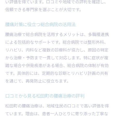
い評価を得ています。口コミや地域での評判を確認し、
腰痛の再発防止に強い医師のサポート体制
信頼できる専門家を選ぶことが大切です。
腰痛治療後のフォローアップの重要性
安心して任せられる腰痛専門医の特徴
腰痛対策に役立つ総合病院の活用法
地域医療と連携した腰痛治療の利点
腰痛治療で総合病院を活用するメリットは、多職種連携
腰痛治療における地域医療連携の強み
による包括的なサポートです。総合病院では整形外科、
腰痛対策で注目の総合病院と専門医連携
リハビリ、内科など複数の診療科が協力し、原因の特定
腰痛患者を支える地域の口コミと評判
から治療・予防まで一貫して対応します。特に症状が複
リハビリ職や整形外科との腰痛連携体制
雑な場合や併発疾患がある場合、総合病院の体制が有効
です。具体的には、定期的な診断とリハビリ計画の共有
腰痛に伴う退院後サポートの充実事例
を通じて、再発防止に役立ちます。
地域で選ばれる腰痛治療のサポート体制
腰痛克服を支える医師の実績と信頼性
口コミから見る松田町の腰痛治療の評判
腰痛治療における医師の経験と実績解説
松田町の腰痛治療は、地域住民の口コミで高い評価を得
信頼できる腰痛専門医の見極め方を紹介
ています。理由は、患者一人ひとりに寄り添った丁寧な