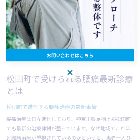
ぜなら、不安や疑問をすぐに解消できる環境は、治療継
続の安心感につながるからです。例えば、初診時のカウ
ンセリングや定期的なフォロー、生活指導など、きめ細
かなサポートがあるかを確認しましょう。相談しやすい
体制が整っている医師や施設を選ぶことで、納得しなが
ら治療を進められます。
お問い合わせはこちら
お問い合わせはこちら
松田町で受けられる腰痛最新診療
とは
松田町で進化する腰痛治療の最新事情
腰痛治療は日々進化しており、神奈川県足柄上郡松田町
でも最新の治療体制が整っています。なぜ地域でこれほ
ど腰痛治療が重視されているのかというと、患者一人ひ