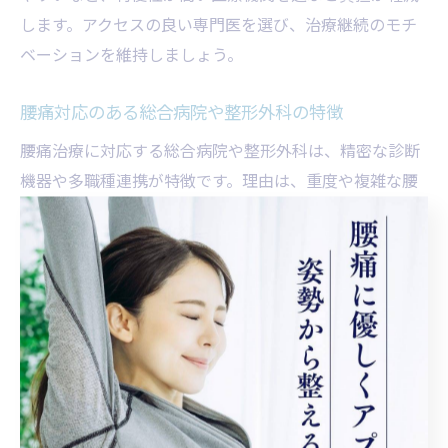
します。アクセスの良い専門医を選び、治療継続のモチ
ベーションを維持しましょう。
腰痛対応のある総合病院や整形外科の特徴
腰痛治療に対応する総合病院や整形外科は、精密な診断
機器や多職種連携が特徴です。理由は、重度や複雑な腰
痛にも的確に対応できる体制が整っているからです。例
えば、画像診断や薬物療法、手術など多様な治療法を一
施設で受けられる点が強みです。総合的なサポート体制
が整った医療機関を選ぶことで、安心して治療に専念で
きます。
腰痛専門医選びで重視したい相談体制
腰痛専門医選びでは、相談体制の充実度も大切です。な