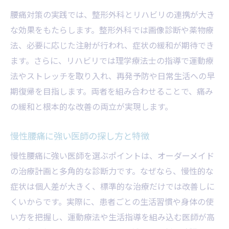
腰痛対応のある総合病院や整形外科の特徴
腰痛対策の実践では、整形外科とリハビリの連携が大き
腰痛専門医選びで重視したい相談体制
な効果をもたらします。整形外科では画像診断や薬物療
松田町で受けられる腰痛最新診療とは
法、必要に応じた注射が行われ、症状の緩和が期待でき
ます。さらに、リハビリでは理学療法士の指導で運動療
松田町で進化する腰痛治療の最新事情
法やストレッチを取り入れ、再発予防や日常生活への早
腰痛に有効な新しい診断技術の特徴
期復帰を目指します。両者を組み合わせることで、痛み
トップ専門医が実践する腰痛新治療法
の緩和と根本的な改善の両立が実現します。
地域の総合病院で受ける腰痛診療の流れ
腰痛治療の選択肢を広げる医療連携の力
慢性腰痛に強い医師の探し方と特徴
腰痛最新診療で重視されるアフターケア
慢性腰痛に強い医師を選ぶポイントは、オーダーメイド
慢性腰痛なら専門医の診断が安心な理由
の治療計画と多角的な診断力です。なぜなら、慢性的な
慢性腰痛の診断で専門医が注目される理由
症状は個人差が大きく、標準的な治療だけでは改善しに
腰痛専門医の詳細な検査と治療プラン
くいからです。実際に、患者ごとの生活習慣や身体の使
い方を把握し、運動療法や生活指導を組み込む医師が高
症状ごとに異なる腰痛診断のアプローチ