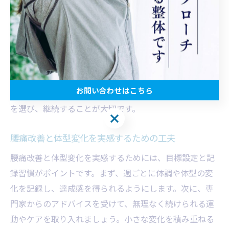
腰痛の悩みを解消しつつ体型も整えるには、運動療法と
生活習慣の見直しが効果的です。具体的には、腰回りや
体幹の筋肉を鍛えるエクササイズや、柔軟性を高めるス
トレッチを毎日取り入れることが推奨されます。また、
地域の整体院で専門的なケアを受けることで、より効果
お問い合わせはこちら
的に腰痛対策と体型改善が進みます。自分に合った方法
を選び、継続することが大切です。
お問い合わせはこちら
腰痛改善と体型変化を実感するための工夫
腰痛改善と体型変化を実感するためには、目標設定と記
録習慣がポイントです。まず、週ごとに体調や体型の変
化を記録し、達成感を得られるようにします。次に、専
門家からのアドバイスを受けて、無理なく続けられる運
動やケアを取り入れましょう。小さな変化を積み重ねる