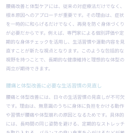
腰痛改善と体型ケアには、従来の対症療法だけでなく、
ト
根本原因へのアプローチが重要です。その理由は、症状
腰痛対策と体型維持を実現するコツを伝授
を一時的に和らげるだけでなく、再発を防ぐ身体づくり
腰痛改善と体型を保つための食事の工夫
が必要だからです。例えば、専門家による個別評価や定
腰痛と体型改善に役立つセルフケアの実践
期的な身体チェックを活用し、生活習慣や運動内容を見
法
直すことが新たな視点となります。このような包括的な
腰痛を改善しながら体型を維持する方法
視野を持つことで、長期的な健康維持と理想的な体型の
腰痛と体型改善を続けるためのモチベーシ
両立が期待できます。
ョン維持
腰痛と体型改善に必要な生活習慣の見直し
再発しにくい腰痛ケアと体型コントロール
腰痛と体型改善には、日々の生活習慣の見直しが不可欠
腰痛の再発予防と体型維持の両立法を紹介
です。理由は、無意識のうちに身体に負担をかける動作
腰痛対策と体型コントロールのポイント解
や習慣が腰痛や体型崩れの原因となるためです。具体的
説
には、長時間の同じ姿勢を避ける、定期的なストレッチ
腰痛改善で体型を安定させる日々の習慣
を取り入れる、バランスの良い食事を心がけるなどが挙