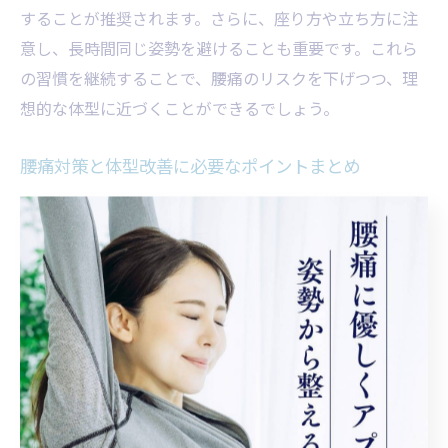
することが推奨されます。さらに、座り方や立ち方に注
意し、長時間同じ姿勢を避けることも重要です。これら
の習慣を継続することで、腰痛のリスクを下げつつ、理
想的な体型に近づくことができるでしょう。
腰痛対策と体型改善に必要なポイントまとめ
腰痛対策と体型改善の両立には、以下のポイントが重要
です。まず、専門家による個別指導を受けること。次
に、無理のない範囲での筋力トレーニングやストレッチ
を継続すること。そして、日々の姿勢や生活習慣を見直
すことです。これらを実践することで、腰痛の根本改善
と体型のバランス維持に繋がります。小さな積み重ねが
大きな成果を生み出します。
腰痛の悩みを解消し体型も整える方法