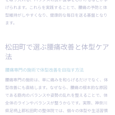
腰痛と体型の再発防止に役立つ行動とは
げられます。これらを実践することで、腰痛の予防と体
腰痛改善と体型コントロール成功の秘訣
型維持がしやすくなり、健康的な毎日を送る基盤となり
腰痛と体型改善を長く続けるための方法
ます。
本記事で学ぶ腰痛と体型改善の実践法
腰痛と体型改善を始めるための実践ポイン
松田町で選ぶ腰痛改善と体型ケア
ト
腰痛改善と体型維持のための具体的な方法
法
腰痛のお悩み解消と体型改善の流れを紹介
腰痛専門の施術で体型改善を目指す方法
腰痛改善と体型ケア実践の成功体験に学ぶ
腰痛専門の施術は、単に痛みを和らげるだけでなく、体
腰痛と体型改善に役立つ継続のコツ
型改善にも直結します。なぜなら、腰痛の根本的な原因
腰痛と体型改善の知識を日常に活かす方法
である筋肉のバランスや姿勢の乱れを整えることで、体
足柄上整体院が出来ること
全体のラインやバランスが整うからです。実際、神奈川
県足柄上郡松田町の整体院では、個々の体型や生活習慣