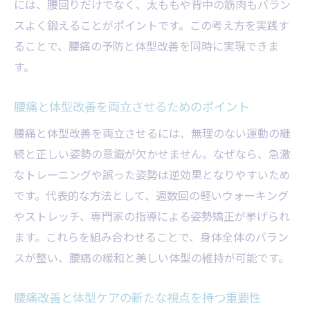
には、腰回りだけでなく、太ももや背中の筋肉もバラン
腰痛予防と体型ケアの正しい知識を伝授
スよく鍛えることがポイントです。この考え方を実践す
腰痛と体型改善のために意識したい日常の
ることで、腰痛の予防と体型改善を同時に実現できま
工夫
す。
腰痛を根本から見直す体型改善メソッド
腰痛の根本原因から体型を整える方法
腰痛と体型改善を両立させるためのポイント
腰痛改善と体型バランス調整の秘訣を紹介
腰痛と体型改善を両立させるには、無理のない運動の継
腰痛の根本対策と体型改善の実践ポイント
続と正しい姿勢の意識が欠かせません。なぜなら、急激
腰痛と体型の悩みを解消するメソッドの特
なトレーニングや誤った姿勢は逆効果となりやすいため
徴
です。代表的な方法として、週数回の軽いウォーキング
やストレッチ、専門家の指導による姿勢矯正が挙げられ
腰痛改善に必要な体型ケアの取り組み方
ます。これらを組み合わせることで、身体全体のバラン
腰痛と体型改善の効果を高めるメソッド活
スが整い、腰痛の緩和と美しい体型の維持が可能です。
用法
腰痛改善と体型維持の秘訣を解説
腰痛改善と体型ケアの新たな視点を持つ重要性
腰痛と体型改善を両立させる生活のポイン