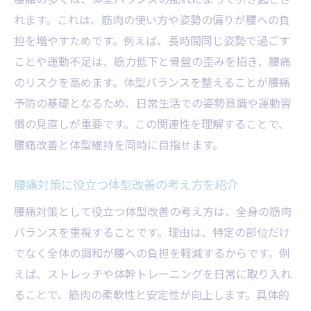
腰痛解消と体型改善を同時に進めるメリッ
れます。これは、筋肉の使い方や姿勢の偏りが腰への負
ト
担を増やすためです。例えば、長時間同じ姿勢で過ごす
腰痛の再発防止と体型維持ができる理由
ことや運動不足は、筋力低下と骨盤の歪みを招き、腰痛
腰痛と体型改善を両立するための習慣とは
のリスクを高めます。体型バランスを整えることが腰痛
腰痛対策と体型改善に必要なポイントまと
予防の基礎となるため、日常生活での姿勢意識や運動習
め
慣の見直しが重要です。この関連性を理解することで、
腰痛の悩みを解消し体型も整える方法
腰痛改善と体型維持を同時に目指せます。
腰痛改善と体型変化を実感するための工夫
腰痛対策に役立つ体型改善の考え方を紹介
健康を守る腰痛対策と体型整え術
腰痛対策と体型改善のためのセルフケア法
腰痛対策として役立つ体型改善の考え方は、全身の筋肉
腰痛予防と体型維持を両立する生活習慣
バランスを重視することです。理由は、特定の部位だけ
でなく全体の調和が腰への負担を軽減するからです。例
腰痛を防ぎ体型を整えるストレッチのすす
えば、ストレッチや体幹トレーニングを日常に取り入れ
め
ることで、筋肉の柔軟性と安定性が向上します。具体的
腰痛改善と体型維持に役立つ運動習慣