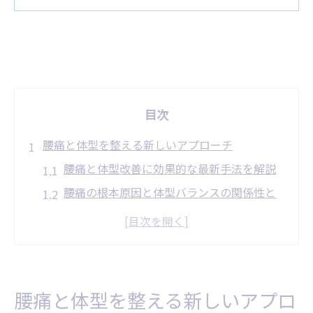
目次
腰痛と体型を整える新しいアプローチ
腰痛と体型改善に効果的な最新手法を解説
腰痛の根本原因と体型バランスの関係性と
は
腰痛対策に役立つ体型改善の考え方を紹介
腰痛と体型改善を両立させるためのポイン
ト
腰痛と体型を整える新しいアプロ
腰痛改善と体型ケアの新たな視点を持つ重