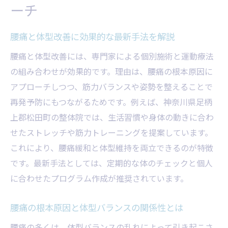
ーチ
要性
腰痛と体型改善に必要な生活習慣の見直し
腰痛と体型改善に効果的な最新手法を解説
松田町で選ぶ腰痛改善と体型ケア法
腰痛と体型改善には、専門家による個別施術と運動療法
腰痛専門の施術で体型改善を目指す方法
の組み合わせが効果的です。理由は、腰痛の根本原因に
腰痛改善と体型維持が叶うサービスの選び
アプローチしつつ、筋力バランスや姿勢を整えることで
方
再発予防にもつながるためです。例えば、神奈川県足柄
腰痛と体型改善に注目した整体院選びのコ
上郡松田町の整体院では、生活習慣や身体の動きに合わ
ツ
せたストレッチや筋力トレーニングを提案しています。
腰痛対策と体型改善を意識した施設の特徴
これにより、腰痛緩和と体型維持を両立できるのが特徴
腰痛改善に最適な体型ケア法の見極め方
です。最新手法としては、定期的な体のチェックと個人
に合わせたプログラム作成が推奨されています。
腰痛と体型改善が同時にできる施術法の魅
力
腰痛の根本原因と体型バランスの関係性とは
腰痛の悩みなら体型改善も一緒に実現
腰痛の多くは、体型バランスの乱れによって引き起こさ