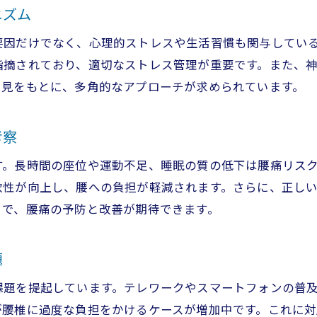
ニズム
腰痛の痛みを抑える生活習慣のヒント
要因だけでなく、心理的ストレスや生活習慣も関与してい
痛みの科学が明かす腰痛への新アプローチ
指摘されており、適切なストレス管理が重要です。また、
腰痛の科学的知識を日々の健康維持に活用
知見をもとに、多角的なアプローチが求められています。
腰痛予防に役立つ科学的知識の活かし方
腰痛の知識を日常生活でどう活用するか
考察
腰痛対策のための継続的な健康管理習慣
す。長時間の座位や運動不足、睡眠の質の低下は腰痛リス
腰痛を未然に防ぐセルフチェック方法
軟性が向上し、腰への負担が軽減されます。さらに、正し
腰痛改善のための健康意識の高め方
とで、腰痛の予防と改善が期待できます。
腰痛と共に健やかに暮らすための新知識
足柄上整体院が出来ること
題
課題を提起しています。テレワークやスマートフォンの普
が腰椎に過度な負担をかけるケースが増加中です。これに