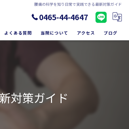
腰痛の科学を知り日常で実践できる最新対策ガイド
0465-44-4647
よくある質問
当院について
アクセス
ブログ
松田町の腰痛
コラム
新松田駅の腰痛
坐骨神経痛
脊柱管狭窄症
新対策ガイド
歪み