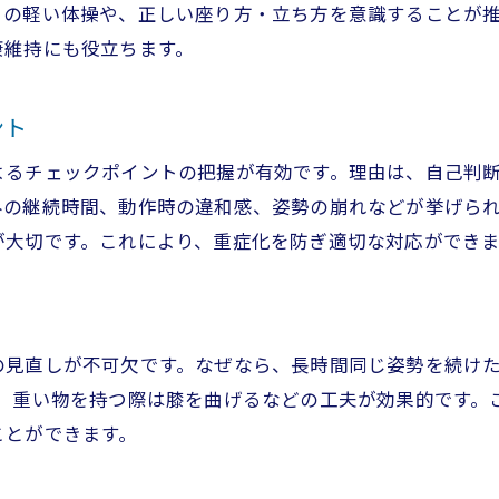
日の軽い体操や、正しい座り方・立ち方を意識することが
日常生活で実践できる腰痛対策とは
康維持にも役立ちます。
腰痛予防に効果的な日常動作のポイント
腰痛軽減のための生活習慣改善術を解説
ント
すぐできる腰痛対策の具体的な実践法
よるチェックポイントの把握が有効です。理由は、自己判
腰痛を和らげるストレッチと体の使い方
みの継続時間、動作時の違和感、姿勢の崩れなどが挙げら
腰痛に悩まないためのセルフケア方法
が大切です。これにより、重症化を防ぎ適切な対応ができま
腰痛改善のために大切な日々の意識改革
腰痛を予防するための運動療法のすすめ
お問い合わせはこちら
お問い合わせはこちら
腰痛予防に効果的な運動療法の基本を解説
の見直しが不可欠です。なぜなら、長時間同じ姿勢を続け
腰痛対策で推奨されるストレッチ方法紹介
す、重い物を持つ際は膝を曲げるなどの工夫が効果的です。
腰痛改善を目指す運動の選び方と注意点
ことができます。
腰痛を防ぐために意識したい運動習慣
腰痛持ちにも安心な簡単エクササイズ集