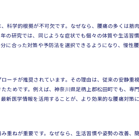
腰痛を引き起こす主な原因と特徴について
最新研究で明らかになった腰痛のメカニズム
は、科学的根拠が不可欠です。なぜなら、腰痛の多くは筋
腰痛とライフスタイルの深い関係性を考察
近年の研究では、同じような症状でも個々の体質や生活習
腰痛の科学が示す現代人への新たな課題
自分に合った対策や予防法を選択できるようになり、慢性
腰痛予防のために知るべき最新知見まとめ
腰痛改善に役立つ研究成果を日常へ活用
科学で解き明かす腰痛改善の新常識
プローチが推奨されています。その理由は、従来の安静重
腰痛の改善に役立つ科学的エビデンス紹介
きたためです。例えば、神奈川県足柄上郡松田町でも、専
腰痛対策で注目される新しい常識とは何か
、最新医学情報を活用することが、より効果的な腰痛対策
科学的根拠から見た腰痛予防のポイント
腰痛緩和に向けた正しい習慣と注意点
腰痛の再発を防ぐ科学に基づく方法論
積み重ねが重要です。なぜなら、生活習慣や姿勢の改善、
腰痛を科学的視点から総合的に捉える