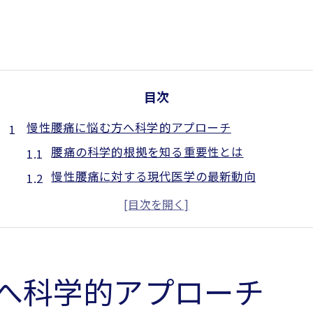
目次
慢性腰痛に悩む方へ科学的アプローチ
腰痛の科学的根拠を知る重要性とは
慢性腰痛に対する現代医学の最新動向
腰痛改善へつながる自己ケアの基本
専門家が解説する腰痛のチェックポイント
腰痛を見逃さないための日常生活習慣
腰痛対策のために知っておきたい基礎知識
へ科学的アプローチ
腰痛の根本原因を知る最新研究紹介