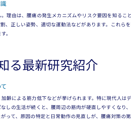
知識
運動で腰痛予防を続けるためのコツと工夫
ん。理由は、腰痛の発生メカニズムやリスク要因を知るこ
鍼灸治療が腰痛にもたらす効果を検証
役割、正しい姿勢、適切な運動法などがあります。これら
腰痛緩和における鍼灸治療の科学的根拠
ます。
鍼灸が腰痛に与える具体的な効果を解説
腰痛に悩む方へ鍼灸治療の活用ポイント
知る最新研究紹介
腰痛対策としての鍼灸と他療法の違い
腰痛に対する鍼灸の安全性と注意点とは
鍼灸治療で腰痛を改善した体験談の紹介
いて
痛みの仕組みと腰痛緩和のヒント解説
、加齢による筋力低下などが挙げられます。特に現代人は
腰痛の痛みが起こるメカニズムを理解する
ぱなしの生活が続くと、腰周辺の筋肉が硬直しやすくなり、
腰痛の痛みを緩和するための実践的アドバイス
たがって、原因の特定と日常動作の見直しが、腰痛対策の第
腰痛に悩む人のための痛み対策ポイント
腰痛緩和に役立つセルフケア法のすすめ