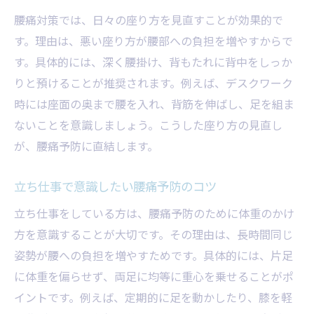
腰痛対策イベントに参加するメリット
腰痛対策では、日々の座り方を見直すことが効果的で
松田町発の腰痛予防アイデアを紹介
す。理由は、悪い座り方が腰部への負担を増やすからで
正しい立ち方が腰痛を遠ざける理由
す。具体的には、深く腰掛け、背もたれに背中をしっか
りと預けることが推奨されます。例えば、デスクワーク
腰痛予防には正しい立ち方が重要な理由
時には座面の奥まで腰を入れ、背筋を伸ばし、足を組ま
腰痛を防ぐための重心バランスの意識
ないことを意識しましょう。こうした座り方の見直し
立ち仕事中の腰痛対策姿勢のポイント
が、腰痛予防に直結します。
腰痛に配慮した日常の立ち方を解説
腰痛予防に役立つ足元環境の整え方
立ち仕事で意識したい腰痛予防のコツ
腰痛リスクを減らす立ち姿勢の工夫
立ち仕事をしている方は、腰痛予防のために体重のかけ
腰痛を防ぐ日常セルフケアの実践法
方を意識することが大切です。その理由は、長時間同じ
腰痛予防に効果的なセルフケアの基本
姿勢が腰への負担を増やすためです。具体的には、片足
腰痛対策ストレッチを習慣化するコツ
に体重を偏らせず、両足に均等に重心を乗せることがポ
イントです。例えば、定期的に足を動かしたり、膝を軽
腰痛に悩まないための筋肉ケア方法