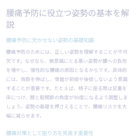
腰痛の原因を姿勢から見直すポイント
腰痛予防に役立つ姿勢の基本を解
毎日の習慣で腰痛リスクを減らすコツ
説
腰痛予防に有効な毎日の生活習慣を解説
腰痛を招かない朝のストレッチ習慣
腰痛予防に欠かせない姿勢の基礎知識
腰痛対策には休憩と姿勢リセットが効果的
腰痛予防のためには、正しい姿勢を理解することが不可
腰痛予防のための日常的な運動の工夫
欠です。なぜなら、無意識にとる悪い姿勢が腰への負担
腰痛を防ぐ生活リズムの作り方を紹介
を増やし、慢性的な腰痛の原因となるからです。具体的
には、背筋を伸ばし、骨盤が前傾や後傾しないよう意識
腰痛リスクを減らす正しい日々の歩き方
することが重要です。たとえば、椅子に座る際は足裏を
松田町で広がる腰痛対策の新常識
床につけ、膝と股関節の角度が90度になるよう調整しま
地域で注目される腰痛予防の最新トレンド
しょう。姿勢の基礎を押さえることで、腰痛リスクを大
腰痛対策に役立つ松田町の取り組みとは
幅に減らせます。
腰痛予防のための地域コミュニティ活用術
腰痛改善に向けた情報交換のポイント
腰痛対策として座り方を見直す重要性