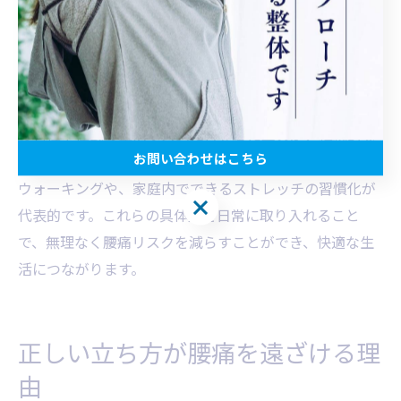
松田町発の腰痛予防アイデアを紹介
松田町独自の腰痛予防アイデアとして、地域生活に合っ
たセルフケア方法が提案されています。なぜなら、地域
の特性や住民の生活リズムに合わせた工夫が、継続的な
お問い合わせはこちら
予防に役立つからです。例えば、散歩コースを活用した
ウォーキングや、家庭内でできるストレッチの習慣化が
お問い合わせはこちら
代表的です。これらの具体策を日常に取り入れること
で、無理なく腰痛リスクを減らすことができ、快適な生
活につながります。
正しい立ち方が腰痛を遠ざける理
由