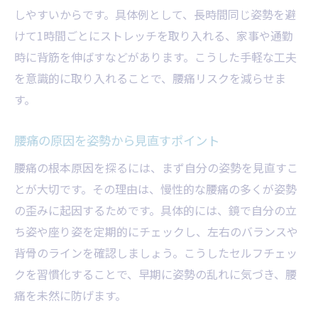
腰痛に負けない体づくりのヒント
しやすいからです。具体例として、長時間同じ姿勢を避
腰痛を防ぐための生活空間づくり
けて1時間ごとにストレッチを取り入れる、家事や通勤
腰痛予防と運動習慣の相乗効果を解説
時に背筋を伸ばすなどがあります。こうした手軽な工夫
腰痛改善を目指すためのセルフチェック
を意識的に取り入れることで、腰痛リスクを減らせま
す。
地域特性に合わせた腰痛予防の知恵
腰痛予防に活かせる松田町の生活環境
腰痛の原因を姿勢から見直すポイント
地域の気候が腰痛に与える影響と対策
腰痛の根本原因を探るには、まず自分の姿勢を見直すこ
腰痛対策に役立つ地域コミュニティ活用
とが大切です。その理由は、慢性的な腰痛の多くが姿勢
腰痛予防のための家庭内工夫ポイント
の歪みに起因するためです。具体的には、鏡で自分の立
腰痛を遠ざける地域資源の有効活用術
ち姿や座り姿を定期的にチェックし、左右のバランスや
腰痛予防を地域全体で取り組むメリット
背骨のラインを確認しましょう。こうしたセルフチェッ
足柄上整体院が出来ること
クを習慣化することで、早期に姿勢の乱れに気づき、腰
痛を未然に防げます。