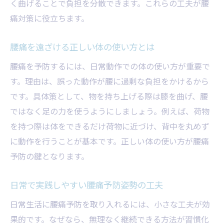
く曲げることで負担を分散できます。これらの工夫が腰
腰痛を防ぐセルフマッサージのポイント
痛対策に役立ちます。
腰痛予防グッズの上手な取り入れ方
腰痛を遠ざける体幹トレーニング法
腰痛を遠ざける正しい体の使い方とは
長時間作業中の腰痛対策ポイント
腰痛を予防するには、日常動作での体の使い方が重要で
腰痛予防のための作業環境見直し術
す。理由は、誤った動作が腰に過剰な負担をかけるから
腰痛リスク軽減に役立つ休憩方法とは
です。具体策として、物を持ち上げる際は膝を曲げ、腰
長時間座る際の腰痛予防姿勢の工夫
ではなく足の力を使うようにしましょう。例えば、荷物
腰痛対策としておすすめのストレッチ
を持つ際は体をできるだけ荷物に近づけ、背中を丸めず
に動作を行うことが基本です。正しい体の使い方が腰痛
腰痛を感じた時のセルフケア実践法
予防の鍵となります。
腰痛予防に欠かせない作業中の注意点
快適な生活へ導く姿勢改善の秘訣
日常で実践しやすい腰痛予防姿勢の工夫
腰痛予防を叶える姿勢改善のポイント
日常生活に腰痛予防を取り入れるには、小さな工夫が効
腰痛対策として意識したい日常動作
果的です。なぜなら、無理なく継続できる方法が習慣化