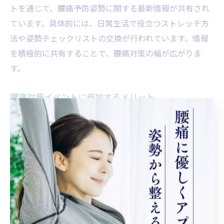
トを通じて、腰痛予防姿勢に関する最新情報が共有され
ています。具体的には、日常生活で役立つストレッチ方
法や姿勢チェックリストの交換が行われています。情報
を積極的に共有することで、腰痛対策の幅が広がりま
す。
腰痛対策イベントに参加するメリット
腰痛対策イベントに参加することで、正しい知識と実践
法を直接学べるのが大きな魅力です。理由は、専門家の
指導を受けながら、姿勢改善やセルフケアの具体的方法
を身につけられる点にあります。松田町では、地域主催
の講習会やワークショップが開催されており、参加者同
士の情報交換も活発です。イベントを活用することで、
日常生活にすぐに取り入れられる腰痛予防法を習得でき
ます。