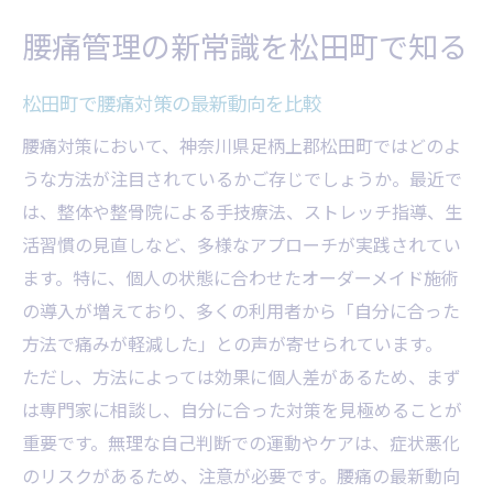
痛みと向き合う松田町での腰痛対策
腰痛管理の新常識を松田町で知る
腰痛が続く場合のセルフケア法一覧
痛み軽減に役立つストレッチの実践
松田町で腰痛対策の最新動向を比較
腰痛対策をサポートする運動習慣
腰痛対策において、神奈川県足柄上郡松田町ではどのよ
整体院のカウンセリング内容を知る
うな方法が注目されているかご存じでしょうか。最近で
は、整体や整骨院による手技療法、ストレッチ指導、生
腰痛と向き合うための心構えとは
活習慣の見直しなど、多様なアプローチが実践されてい
腰痛改善を目指すなら日常習慣が鍵
ます。特に、個人の状態に合わせたオーダーメイド施術
腰痛予防に効く日常動作の工夫
の導入が増えており、多くの利用者から「自分に合った
姿勢改善が腰痛軽減に与える効果
方法で痛みが軽減した」との声が寄せられています。
腰痛管理と食生活の関係を考える
ただし、方法によっては効果に個人差があるため、まず
運動習慣別の腰痛リスク比較表
は専門家に相談し、自分に合った対策を見極めることが
毎日の腰痛セルフチェック方法
重要です。無理な自己判断での運動やケアは、症状悪化
症状悪化を防ぐ松田町流セルフケア法
のリスクがあるため、注意が必要です。腰痛の最新動向