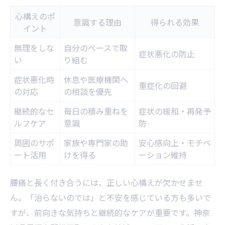
心構えのポ
意識する理由
得られる効果
イント
無理をしな
自分のペースで取
症状悪化の防止
い
り組む
症状悪化時
休息や医療機関へ
重症化の回避
の対応
の相談を優先
継続的なセ
毎日の積み重ねを
症状の緩和・再発予
ルフケア
意識
防
周囲のサポ
家族や専門家の助
安心感向上・モチベ
ート活用
けを得る
ーション維持
腰痛と長く付き合うには、正しい心構えが欠かせませ
ん。「治らないのでは」と不安を感じている方も多いで
すが、前向きな気持ちと継続的なケアが重要です。神奈