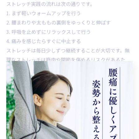
ストレッチ実践の流れは次の通りです。
1. まず軽いウォームアップを行う
2. 腰まわりや太ももの裏側をゆっくりと伸ばす
3. 呼吸を止めずにリラックスして行う
4. 痛みを感じたらすぐに中止する
ストレッチは毎日少しずつ継続することが大切です。無
理なストレッチは筋肉や関節を傷めるリスクがあるた
め、痛みが強い場合や症状が変化した場合は、必ず整体
院などの専門家に確認しましょう。多くの利用者からは
「ストレッチで痛みが和らいだ」との声も多く寄せられ
ています。
腰痛対策をサポートする運動習慣
運動種類
具体的な方法
期待される効果