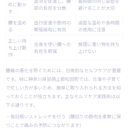
血流を促進し、腰
長時間の同じ姿勢を
めに動か
部の負担を分散
避けることが大切
す
腰を温め
血行促進や筋肉の
過度な温めや長時間
る
緊張緩和に有効
の使用に注意
正しい持
全身を使い腰への
無理に重い物を持ち
ち上げ動
負担を軽減
上げない
作
腰痛の悪化を防ぐためには、日常的なセルフケアが重要
です。特に神奈川県足柄上郡松田町では、仕事や子育て
で忙しい方が多いため、簡単に取り入れられる方法を知
っておくことが役立ちます。主なセルフケア実践例は以
下の通りです。
・毎日軽いストレッチを行う（腰回りの筋肉を柔軟に保
つことで痛みの予防につながります）