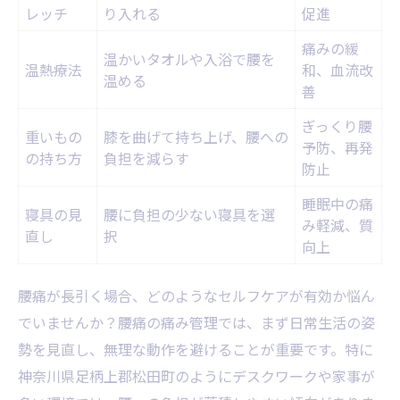
レッチ
り入れる
促進
痛みの緩
温かいタオルや入浴で腰を
温熱療法
和、血流改
温める
善
ぎっくり腰
重いもの
膝を曲げて持ち上げ、腰への
予防、再発
の持ち方
負担を減らす
防止
睡眠中の痛
寝具の見
腰に負担の少ない寝具を選
み軽減、質
直し
択
向上
腰痛が長引く場合、どのようなセルフケアが有効か悩ん
でいませんか？腰痛の痛み管理では、まず日常生活の姿
勢を見直し、無理な動作を避けることが重要です。特に
神奈川県足柄上郡松田町のようにデスクワークや家事が