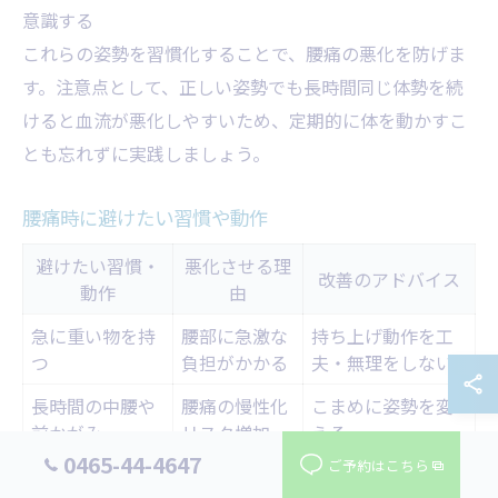
意識する
これらの姿勢を習慣化することで、腰痛の悪化を防げま
す。注意点として、正しい姿勢でも長時間同じ体勢を続
けると血流が悪化しやすいため、定期的に体を動かすこ
とも忘れずに実践しましょう。
腰痛時に避けたい習慣や動作
避けたい習慣・
悪化させる理
改善のアドバイス
動作
由
急に重い物を持
腰部に急激な
持ち上げ動作を工
つ
負担がかかる
夫・無理をしない
長時間の中腰や
腰痛の慢性化
こまめに姿勢を変
前かがみ
リスク増加
える
0465-44-4647
ご予約はこちら
柔らかすぎるソ
腰の沈み込み
適度な硬さの寝具