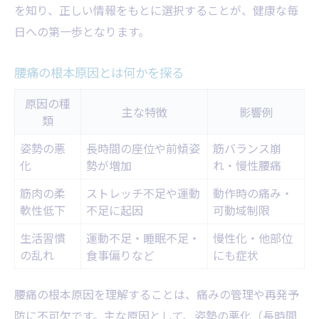
を知り、正しい情報をもとに選択することが、健康な毎
腰痛悪化を防ぐセルフケア実践例
日への第一歩となります。
体の負担を減らす姿勢のポイント
腰痛時に避けたい習慣や動作
腰痛の根本原因とは何かを探る
セルフケアグッズの選び方ガイド
原因の種
腰痛緩和のための呼吸法とコツ
主な特徴
影響例
類
再発防止に役立つ腰痛ケアのコツ
姿勢の悪
長時間の座位や前傾姿
筋バランス崩
腰痛再発を防ぐポイント早見表
化
勢が増加
れ・慢性腰痛
日常生活でできる再発予防策
筋肉の柔
ストレッチ不足や運動
動作時の痛み・
腰痛予防に適した運動プラン
軟性低下
不足に起因
可動域制限
腰痛ケアの継続がもたらす効果
生活習慣
運動不足・睡眠不足・
慢性化・他部位
痛み管理とメンタルケアの重要性
の乱れ
食事偏りなど
にも症状
専門視点で解説する腰痛管理の極意
腰痛の根本原因を理解することは、痛みの管理や再発予
専門家が語る腰痛管理の実践例
防に不可欠です。主な原因として、姿勢の悪化（長時間