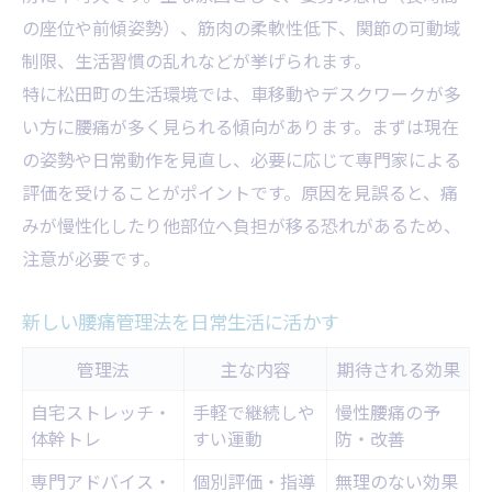
腰痛改善に必要な施術内容比較
の座位や前傾姿勢）、筋肉の柔軟性低下、関節の可動域
整体と整骨のアプローチ違い
制限、生活習慣の乱れなどが挙げられます。
専門家が勧める腰痛セルフケア
特に松田町の生活環境では、車移動やデスクワークが多
施術前カウンセリングの重要性
い方に腰痛が多く見られる傾向があります。まずは現在
の姿勢や日常動作を見直し、必要に応じて専門家による
足柄上整体院が出来ること
評価を受けることがポイントです。原因を見誤ると、痛
みが慢性化したり他部位へ負担が移る恐れがあるため、
注意が必要です。
新しい腰痛管理法を日常生活に活かす
管理法
主な内容
期待される効果
自宅ストレッチ・
手軽で継続しや
慢性腰痛の予
体幹トレ
すい運動
防・改善
専門アドバイス・
個別評価・指導
無理のない効果