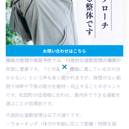
ウォーキ
年齢・体力に合わせ距離
全身の血流促
ング
や時間を調整
進、体力維持
体幹トレ
姿勢維持力の向
腹筋・背筋の強化運動
ーニング
上、腰の安定
軽いエク
ストレッチと組み合わ
柔軟性向上、腰
ササイズ
せ、関節を軽く動かす
の可動域拡大
お問い合わせはこちら
腰痛の管理や再発予防では、日常的な運動習慣の構築が
お問い合わせはこちら
非常に重要です。「どの運動が腰痛に適しているのか分
からない」という声も多く聞かれますが、無理のない範
囲で体幹や下肢の筋力を維持・向上することがポイント
です。松田町の住環境に合わせ、屋内外でできる運動を
選ぶことが効果的です。
代表的な運動習慣は以下の通りです。
・ウォーキング（体力や年齢に応じて距離・時間を調