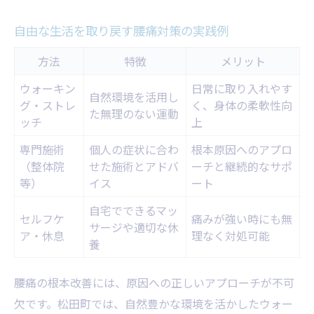
自由な生活を取り戻す腰痛対策の実践例
方法
特徴
メリット
ウォーキン
日常に取り入れやす
自然環境を活用し
グ・ストレ
く、身体の柔軟性向
た無理のない運動
ッチ
上
専門施術
個人の症状に合わ
根本原因へのアプロ
（整体院
せた施術とアドバ
ーチと継続的なサポ
等）
イス
ート
自宅でできるマッ
セルフケ
痛みが強い時にも無
サージや適切な休
ア・休息
理なく対処可能
養
腰痛の根本改善には、原因への正しいアプローチが不可
欠です。松田町では、自然豊かな環境を活かしたウォー