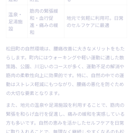
腰痛を緩和するセルフケアの基本
筋肉の緊張緩
腰痛予防ストレッチ実践ガイド
温泉・
和・血行促
地元で気軽に利用可。日常
足湯施
腰痛改善に役立つ自宅ケアテクニック
進・痛みの緩
のセルフケアに最適
設
和
腰痛セルフケア続けるためのコツ
腰痛に悩まない日常を目指す習慣
松田町の自然環境は、腰痛改善に大きなメリットをもた
足柄上整体院で出来ること
らします。町内にはウォーキングや軽い運動に適した散
策路、公園、川沿いのコースが多く、運動不足の解消や
筋肉の柔軟性向上に効果的です。特に、自然の中での運
動はストレス軽減にもつながり、腰痛の悪化を防ぐため
の大切な要素となります。
また、地元の温泉や足湯施設を利用することで、筋肉の
緊張を和らげ血行を促進し、痛みの緩和を実感している
方も多いです。自然の恵みを活かしたセルフケアを日常
に取り入れることで、無理なく継続しやすくなるのも松