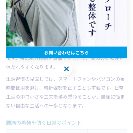
歩くなど適度な運動を習慣化すると、身体全体の健康維
持に役立ちます。歩行や軽いサイクリングは、腰への負
担が少なく、継続しやすい運動です。
また、食事や睡眠などの基本的な健康管理も腰痛予防に
影響します。栄養バランスのとれた食事や、十分な休息
をとることで、身体の回復力が高まり症状の悪化を防げ
お問い合わせはこちら
ます。特に水分補給を意識することで、筋肉の柔軟性も
保たれやすくなります。
お問い合わせはこちら
生活習慣の見直しでは、スマートフォンやパソコンの長
時間使用を避け、時折姿勢を正すことも重要です。日常
生活の中で小さな工夫を積み重ねることが、腰痛に悩ま
ない自由な生活への一歩となります。
腰痛の再発を防ぐ日常のポイント