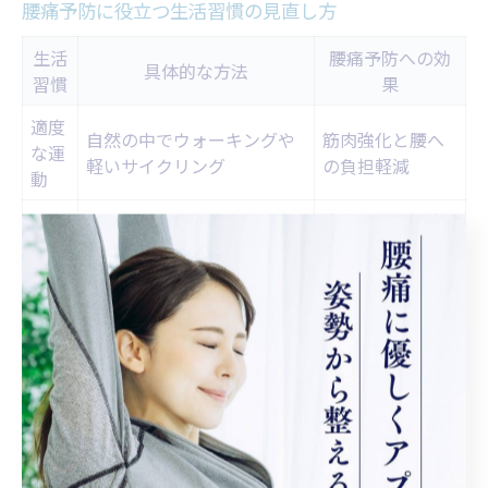
腰痛予防に役立つ生活習慣の見直し方
生活
腰痛予防への効
具体的な方法
習慣
果
適度
自然の中でウォーキングや
筋肉強化と腰へ
な運
軽いサイクリング
の負担軽減
動
筋肉・骨の健康
栄養
バランスの取れた食事と十
維持や回復力向
管理
分な水分補給
上
正し
一定時間ごとに姿勢を正
身体への負担分
い姿
す・長時間の同姿勢を避け
散と痛みの予防
勢
る
腰痛を予防するためには、日常生活の習慣を見直すこと
が不可欠です。松田町の地域特性を生かし、自然の中を