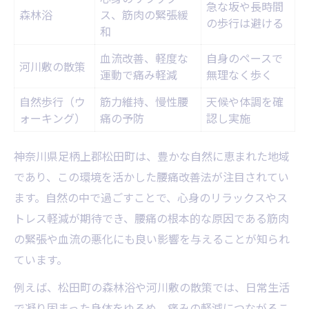
急な坂や長時間
森林浴
ス、筋肉の緊張緩
の歩行は避ける
和
血流改善、軽度な
自身のペースで
河川敷の散策
運動で痛み軽減
無理なく歩く
自然歩行（ウ
筋力維持、慢性腰
天候や体調を確
ォーキング）
痛の予防
認し実施
神奈川県足柄上郡松田町は、豊かな自然に恵まれた地域
であり、この環境を活かした腰痛改善法が注目されてい
ます。自然の中で過ごすことで、心身のリラックスやス
トレス軽減が期待でき、腰痛の根本的な原因である筋肉
の緊張や血流の悪化にも良い影響を与えることが知られ
ています。
例えば、松田町の森林浴や河川敷の散策では、日常生活
で凝り固まった身体をゆるめ、痛みの軽減につながるこ