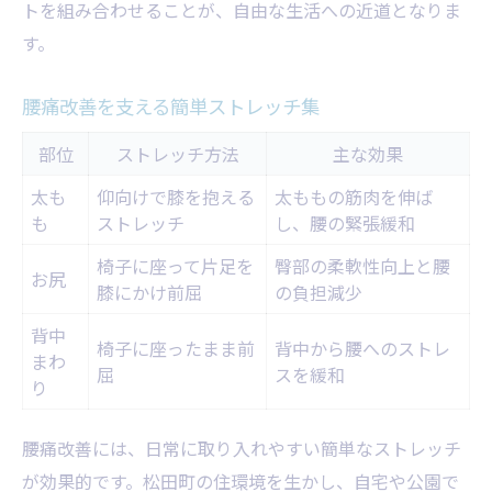
トを組み合わせることが、自由な生活への近道となりま
す。
腰痛改善を支える簡単ストレッチ集
部位
ストレッチ方法
主な効果
太も
仰向けで膝を抱える
太ももの筋肉を伸ば
も
ストレッチ
し、腰の緊張緩和
椅子に座って片足を
臀部の柔軟性向上と腰
お尻
膝にかけ前屈
の負担減少
背中
椅子に座ったまま前
背中から腰へのストレ
まわ
屈
スを緩和
り
腰痛改善には、日常に取り入れやすい簡単なストレッチ
が効果的です。松田町の住環境を生かし、自宅や公園で