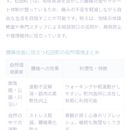
す。松田町では、地域資源を活かした腰痛対策やサポー
自然環境を活用した腰痛改善法
ト体制が整っているため、痛みの不安を軽減しながら自
腰痛予防に役立つ松田町のおすすめスポッ
由な生活を目指すことが可能です。例えば、地域の体操
ト
教室や専門スタッフによる相談窓口の活用が、再発防止
腰痛ケアに適したウォーキングコース紹介
や健康維持に役立っています。
腰痛軽減を目指す新習慣の始め方
腰痛改善に役立つ松田町の自然環境まとめ
腰痛と自然を楽しむ生活のヒント
腰痛から自分らしい生活を取り戻す方法
自然環
腰痛への効果
利便性・特徴
境要素
自分らしい生活を叶える腰痛対策
腰痛克服に役立つ日常の工夫集
散策
運動不足解
ウォーキングや軽運動がし
路・公
腰痛と共存しない生活スタイルの作り方
消・筋肉の柔
やすい。町内各所に点在し
園・川
軟性向上
気軽に利用可能
腰痛に負けない前向きな習慣づくり
沿い
腰痛改善のための行動リスト
自然の
ストレス軽
景観が良く心身のリフレッ
中での
自由な日常のための腰痛セルフケア術
減、腰痛悪化
シュ。継続も無理なくでき
運動
防止
る