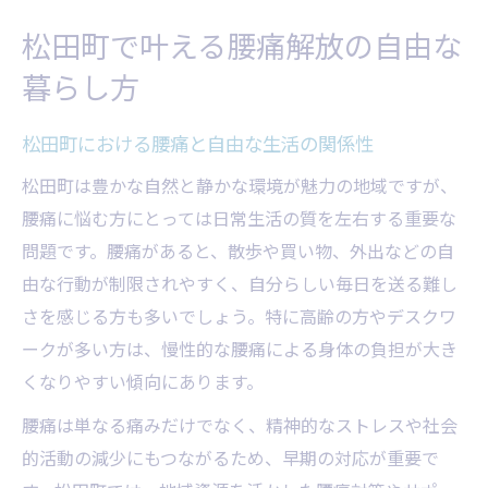
腰痛ケアが導く快適な毎日への実践法
松田町で叶える腰痛解放の自由な
快適な毎日へ導く腰痛セルフケア法
暮らし方
腰痛改善を支える簡単ストレッチ集
腰痛予防に役立つ生活習慣の見直し方
松田町における腰痛と自由な生活の関係性
腰痛の再発を防ぐ日常のポイント
松田町は豊かな自然と静かな環境が魅力の地域ですが、
腰痛と向き合うための意識改革
腰痛に悩む方にとっては日常生活の質を左右する重要な
腰痛と向き合い自由を手にするには
問題です。腰痛があると、散歩や買い物、外出などの自
由な行動が制限されやすく、自分らしい毎日を送る難し
腰痛と前向きに向き合うための心構え
さを感じる方も多いでしょう。特に高齢の方やデスクワ
自由な生活を取り戻す腰痛対策の実践例
ークが多い方は、慢性的な腰痛による身体の負担が大き
腰痛改善のためにできることリスト
くなりやすい傾向にあります。
腰痛に振り回されない毎日の作り方
腰痛は単なる痛みだけでなく、精神的なストレスや社会
腰痛軽減のための工夫と継続の秘訣
的活動の減少にもつながるため、早期の対応が重要で
自然を活かした腰痛改善の新習慣