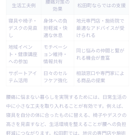
腰痛対策の
生活工夫例
松田町ならではの支援
効果
寝具や椅子・
身体への負
地元専門店・施術院で
デスクの見直
担軽減・快
最適なアドバイスが受
し
適な休息
けられる
地域イベン
モチベーシ
同じ悩みの仲間と繋が
ト・健康講座
ョン維持・
れる機会が豊富
への参加
情報共有
サポートアイ
日々のセル
相談窓口や専門家によ
テム活用
フケア強化
る商品の提案
腰痛に悩まない暮らしを実現するためには、日常生活の
中に小さな工夫を取り入れることが有効です。例えば、
寝具を自分の体に合ったものに替える、椅子やデスクの
高さを見直すなど、生活環境を整えることが腰への負担
軽減につながります。松田町では、地元の専門店や施術