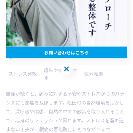
腰痛の不安を減らす心の整え方
心の整え方
具体的な工夫
期待できる効果
心身のリフレッシ
深呼吸・瞑想
自然の中で実践
ュ
相談・サポー
お問い合わせはこちら
専門家へ相談
安心感の獲得
ト
お問い合わせはこちら
趣味や散策をす
ストレス発散
気分転換
る
腰痛が続くと、痛みに対する不安やストレスが心のバラ
ンスにも影響を及ぼします。松田町の自然環境を活かし
て、深呼吸や瞑想、自然の中での散策を取り入れること
で、心身のリフレッシュが図れます。ストレスを溜め込
まない工夫が、腰痛の悪化防止にもつながります。