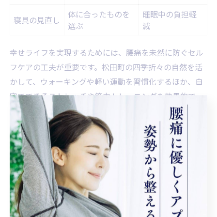
体に合ったものを
睡眠中の負担軽
寝具の見直し
選ぶ
減
幸せライフを実現するためには、腰痛を未然に防ぐセル
フケアの工夫が重要です。松田町の四季折々の自然を活
かして、ウォーキングや軽い運動を習慣化するほか、自
宅でできるストレッチや筋力トレーニングも効果的で
す。毎日の小さな積み重ねが、腰痛のない快適な生活へ
とつながります。
また、睡眠時の寝具の見直しや、入浴による身体のリラ
ックスも腰痛予防に役立ちます。自分の生活リズムに合
った予防策を取り入れることで、腰痛の発症リスクを下
げ、笑顔あふれる毎日を送るための基盤を整えることが
できます。