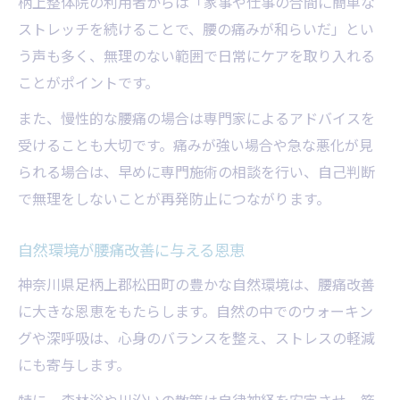
柄上整体院の利用者からは「家事や仕事の合間に簡単な
セルフケア継続のコツと注意点まとめ
ストレッチを続けることで、腰の痛みが和らいだ」とい
ストレッチ習慣が腰痛に与える効果とは
う声も多く、無理のない範囲で日常にケアを取り入れる
腰痛に効くストレッチ種類と効果早見表
ことがポイントです。
ストレッチで腰痛を和らげる実践例
また、慢性的な腰痛の場合は専門家によるアドバイスを
継続できるストレッチ習慣の作り方
受けることも大切です。痛みが強い場合や急な悪化が見
腰痛予防とストレッチ頻度の関係
られる場合は、早めに専門施術の相談を行い、自己判断
ストレッチで感じる腰痛改善の変化
で無理をしないことが再発防止につながります。
腰痛を和らげる毎日の生活習慣の工夫
自然環境が腰痛改善に与える恩恵
腰痛改善に役立つ生活習慣チェック表
毎日できる腰痛対策のポイント集
神奈川県足柄上郡松田町の豊かな自然環境は、腰痛改善
に大きな恩恵をもたらします。自然の中でのウォーキン
腰痛と向き合う食事や睡眠の工夫
グや深呼吸は、心身のバランスを整え、ストレスの軽減
腰痛予防に大切な日々の姿勢意識
にも寄与します。
腰痛を悪化させない生活リズム作り
特に、森林浴や川沿いの散策は自律神経を安定させ、筋