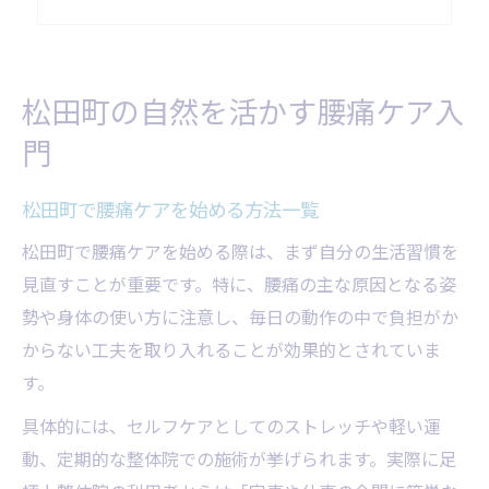
腰痛持ちに嬉しい松田町の季節活用術
腰痛に優しい散策ルートの選び方
腰痛が気になる方へ幸せライフの秘訣
松田町の自然を活かす腰痛ケア入
腰痛が気になる方の幸せ習慣比較表
門
日常で意識すべき腰痛対策ポイント
幸せライフを叶える腰痛予防の工夫
松田町で腰痛ケアを始める方法一覧
腰痛の不安を減らす心の整え方
松田町で腰痛ケアを始める際は、まず自分の生活習慣を
腰痛ケアで得られる前向きな変化
見直すことが重要です。特に、腰痛の主な原因となる姿
セルフケアで快適な腰痛対策を始めよう
勢や身体の使い方に注意し、毎日の動作の中で負担がか
からない工夫を取り入れることが効果的とされていま
自宅で実践できる腰痛セルフケア比較
す。
セルフケアの基本と腰痛緩和のポイント
腰痛に効くセルフケアの取り入れ方
具体的には、セルフケアとしてのストレッチや軽い運
動、定期的な整体院での施術が挙げられます。実際に足
腰痛予防を叶える日常の小さな習慣