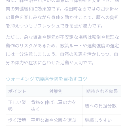
姿勢改善が導く腰痛予防と心の安定
肉の緊張緩和に効果的です。松田町ならではの四季折々
腰痛予防に効く姿勢改善ポイント表
の景色を楽しみながら身体を動かすことで、腰への負担
正しい姿勢がもたらす腰痛軽減
を抑えつつもリフレッシュできる点が魅力です。
姿勢意識で心も整う実践テクニック
ただし、急な坂道や足元が不安定な場所は転倒や無理な
腰痛予防に役立つ座り方・立ち方
動作のリスクがあるため、散策ルートや運動強度の選定
姿勢改善で得られる心身の安定効果
には十分注意しましょう。自然の恩恵を活かしつつ、自
分の体力や症状に合わせた活動が大切です。
ウォーキングで腰痛予防を目指すコツ
ポイント
対策例
期待される効果
正しい姿
背筋を伸ばし肩の力を
腰への負担分散
勢
抜く
歩く環境
平坦な道や公園を選ぶ
継続しやすい