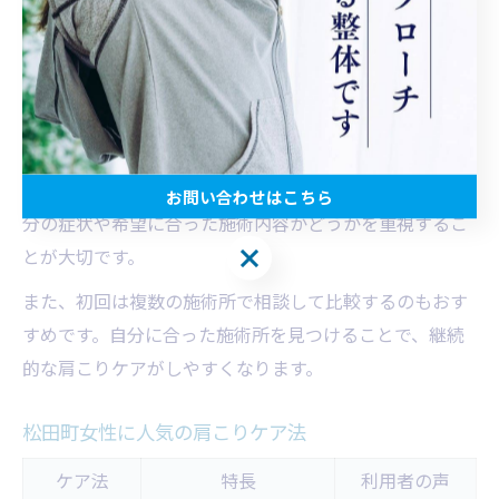
びは非常に重要です。松田町では、駅近や駐車場完備の
店舗、夜間営業や予約優先の整体院など、ライフスタイ
ルに合わせた選択肢が広がっています。
施術所を選ぶ際は、電気マッサージの実績や専門性、カ
ウンセリングの丁寧さ、アフターケアの充実度などを確
認しましょう。口コミや体験談も参考になりますが、自
お問い合わせはこちら
分の症状や希望に合った施術内容かどうかを重視するこ
お問い合わせはこちら
とが大切です。
また、初回は複数の施術所で相談して比較するのもおす
すめです。自分に合った施術所を見つけることで、継続
的な肩こりケアがしやすくなります。
松田町女性に人気の肩こりケア法
ケア法
特長
利用者の声