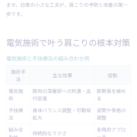
ます。日常の小さな工夫が、肩こりの予防と改善の第一
歩です。
電気施術で叶う肩こりの根本対策
電気施術と手技療法の組み合わせ例
施術手
主な効果
役割
法
電気施
筋肉の深層部への刺激・血
筋緊張を緩め
術
行促進
る
手技療
身体バランス調整・可動域
姿勢や骨格の
法
拡大
調整
組み合
多角的アプロ
持続的なラクさ
わせ
ーチ