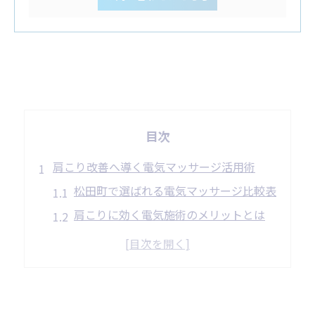
目次
肩こり改善へ導く電気マッサージ活用術
松田町で選ばれる電気マッサージ比較表
肩こりに効く電気施術のメリットとは
電気マッサージと手技の違いを知る
肩こり解消に役立つ施術の流れ解説
女性目線で見る肩こり対策のポイント
松田町で実感する肩こり緩和の新提案