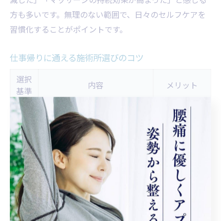
方も多いです。無理のない範囲で、日々のセルフケアを
習慣化することがポイントです。
仕事帰りに通える施術所選びのコツ
選択
内容
メリット
基準
アクセスしや
立地
駅近・駐車場完備
すい
営業
仕事帰りに通
夜間営業・予約優先
時間
える
サー
丁寧なカウンセリング・アフ
安心して受け
ビス
ターケア充実
られる
忙しい方にとって、仕事帰りに無理なく通える施術所選