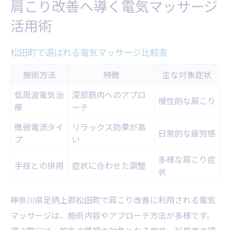
肩こり改善へ導く電気マッサージ
肩こり緩和法を松田町で徹底比較
活用術
電気マッサージの新しいアプローチ例
肩こりが楽になる生活習慣の見直し
松田町で選ばれる電気マッサージ比較表
仕事帰りに通える施術所選びのコツ
施術方法
特徴
主な対象症状
松田町女性に人気の肩こりケア法
低周波電気治
深部筋肉へのアプロ
慢性的な肩こり
根本から肩こりを和らげるためのコツ
療
ーチ
根本改善を目指す肩こり施術法比較
微弱電流タイ
リラックス効果が高
日常的な疲労感
肩こりなら筋膜リリースの活用も
プ
い
電気マッサージで深部筋肉にアプローチ
多様な肩こり症
手技との併用
症状に合わせた調整
肩こりの原因と改善ポイント解説
状
自宅でできる肩こりケアの工夫
神奈川県足柄上郡松田町で肩こり改善に利用される電気
電気施術で叶う肩こりの根本対策
マッサージは、施術内容やアプローチ方法が多様です。
電気施術と手技療法の組み合わせ例