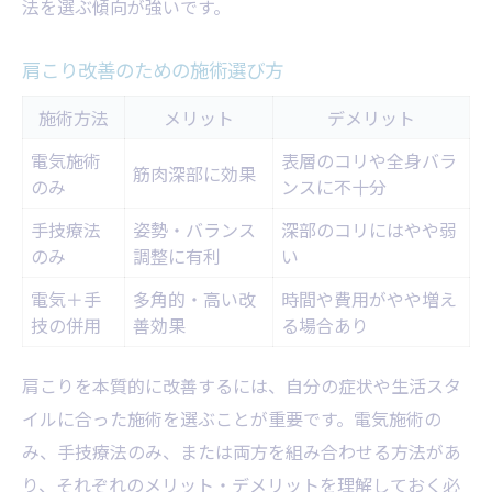
法を選ぶ傾向が強いです。
肩こり改善のための施術選び方
施術方法
メリット
デメリット
電気施術
表層のコリや全身バラ
筋肉深部に効果
のみ
ンスに不十分
手技療法
姿勢・バランス
深部のコリにはやや弱
のみ
調整に有利
い
電気＋手
多角的・高い改
時間や費用がやや増え
技の併用
善効果
る場合あり
肩こりを本質的に改善するには、自分の症状や生活スタ
イルに合った施術を選ぶことが重要です。電気施術の
み、手技療法のみ、または両方を組み合わせる方法があ
り、それぞれのメリット・デメリットを理解しておく必