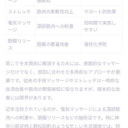
ージ
張緩和
ストレッチ
筋肉の柔軟性向上
サポート的効果
電気マッサ
短時間で実感し
深部筋肉への刺激
ージ
やすい
筋膜リリー
筋膜の癒着改善
慢性化予防
ス
肩こりを本質的に解消するためには、表面的なマッサー
ジだけでなく、原因に合わせた多角的なアプローチが重
要です。従来の手技マッサージやストレッチは一時的な
血流改善や筋肉の緊張緩和に役立ちますが、根本的な改
善には限界があります。
近年注目されているのが、電気マッサージによる深部筋
肉への刺激や、筋膜リリースなどの施術法です。特に神
奈川県足柄上郡松田町のような忙しい生活環境では、短