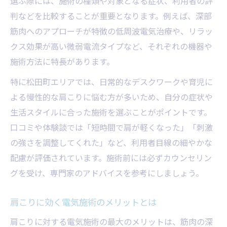
選ぶ際には、施術の種類や対象となる症状、利用者の評
肩こり改善のための施術選び方
判などを比較することが重要となります。例えば、深部
松田町の電気療法の特徴を知る
筋肉へのアプローチが特徴の低周波電気治療や、リラッ
肩こりに効く施術の流れを紹介
クス効果が高い微弱電流タイプなど、それぞれの機器や
施術方法に特長があります。
女性が安心できる施術環境の条件
仕事や育児中の肩こり対処法まとめ
特に松田町エリアでは、日常的なデスクワークや育児に
よる慢性的な肩こりに悩む方が多いため、自分の症状や
忙しい人向け肩こり対策法一覧
生活スタイルに合った施術を選ぶことがポイントです。
育児と両立できる肩こりケア術
口コミや体験談では「短時間で肩が軽くなった」「刺激
肩こりを予防する日常習慣の工夫
の強さを調整してくれた」など、利用者目線の細やかな
仕事中にできる肩こり軽減ストレッチ
配慮が評価されています。施術前には必ずカウンセリン
女性が選ぶ肩こり対策アイデア集
グを受け、専門家のアドバイスを参考にしましょう。
本質的な肩こり解消を目指すために
肩こり改善のための治療法比較表
肩こりに効く電気施術のメリットとは
根本解消を支える生活習慣の見直し
肩こりに対する電気施術の最大のメリットは、筋肉の深