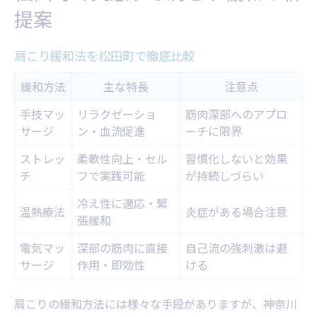
提案
肩こり緩和法を松田町で徹底比較
緩和方法
主な特長
注意点
手技マッ
リラクゼーショ
筋肉深部へのアプロ
サージ
ン・血流促進
ーチに限界
ストレッ
柔軟性向上・セル
習慣化しないと効果
チ
フで実践可能
が持続しづらい
冷え性に適応・緊
温熱療法
炎症がある場合注意
張緩和
電気マッ
深部の筋肉に直接
自己流の強刺激は避
サージ
作用・即効性
ける
肩こりの緩和方法には様々な手段がありますが、神奈川