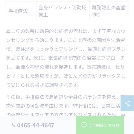
全身バランス・可動域
再発防止の基盤
手技療法
向上
作り
肩こりの改善に効果的な施術の流れは、まず丁寧なカウ
ンセリングから始まります。ここで症状の原因や生活習
慣、既往歴をしっかりヒアリングし、最適な施術プラン
を立てます。次に、電気施術で筋肉の深部にアプローチ
し、血流や神経の流れを促進します。電気刺激は「ピリ
ピリ」とした感覚ですが、ほとんどの方がリラックスし
て受けられる強さに調整されます。
その後、手技療法で肩周辺や全身のバランスを整え、筋
肉や関節の可動域を広げます。施術後には、日常生活で
の姿勢やセルフケアの方法もアドバイスされるため、再
発予防にもつながります。利用者からは「短時間でも肩
0465-44-4647
ご予約はこちら
が軽くなった」「施術後のアドバイスが役立った」とい