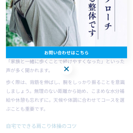
や姿勢改善にも効果的で、肩まわりの筋肉の緊張を和ら
げるのに役立ちます。
おすすめは、松田山ハーブガーデン周辺のコースや、酒
匂川沿いの遊歩道など。自然の中を歩くことでリフレッ
シュでき、ストレス解消にもつながります。利用者の体
験談でも「散歩を習慣にしてから肩こりが楽になった」
お問い合わせはこちら
「家族と一緒に歩くことで続けやすくなった」といった
お問い合わせはこちら
声が多く聞かれます。
歩く際は、背筋を伸ばし、腕をしっかり振ることを意識
しましょう。無理のない距離から始め、こまめな水分補
給や休憩も忘れずに。天候や体調に合わせてコースを選
ぶことも重要です。
自宅でできる肩こり体操のコツ