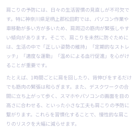
肩こりの根本改善に必要な視点とは
肩こりの予防には、日々の生活習慣の見直しが不可欠で
しん まつだ 整骨院レビューから学ぶ原因分
す。特に神奈川県足柄上郡松田町では、パソコン作業や
析
車移動が多い方が多いため、肩周辺の筋肉が緊張しやす
女性目線で考えるセルフケアと肩こり対策
い傾向があります。そこで、肩こりを未然に防ぐために
女性が実践しやすい肩こりケア方法まとめ
は、生活の中で「正しい姿勢の維持」「定期的なストレ
肩こりを感じた時のセルフマッサージ術
ッチ」「適度な運動」「温めによる血行促進」を心がけ
家事中にできる肩こり予防の工夫
ることが重要です。
肩こり対策で意識したい姿勢のポイント
たとえば、1時間ごとに肩を回したり、背伸びをするだけ
女性の口コミで高評価の肩こり対策
でも筋肉の緊張は和らぎます。また、デスクワークの合
仕事帰りにできる肩こり緩和の新アプローチ
間に立ち上がって歩く、スマホやパソコンの画面を目の
高さに合わせる、といった小さな工夫も肩こりの予防に
仕事帰りにおすすめ肩こり緩和法比較
繋がります。これらを習慣化することで、慢性的な肩こ
帰宅前にできる肩こりストレッチ実践例
りのリスクを大幅に減らせます。
肩こり解消に役立つリフレッシュ法
しん まつだ 整骨院レビューで注目の緩和法