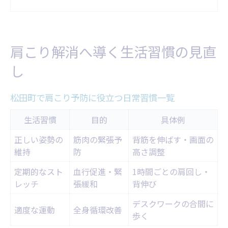
肩こり解消に効果的な呼吸法を実践
しん まつだ 整骨院の口コミで注目される生
活改善法
肩こり解消へ導く生活習慣の見直
松田町で実践できる肩こり予防策
し
松田町で人気の肩こり予防法比較表
肩こり対策ならセルフケアの継続が鍵
松田町で肩こり予防に役立つ日常習慣一覧
肩こり防止におすすめの散歩コース
生活習慣
目的
具体例
自宅でできる肩こり体操のコツ
正しい姿勢の
筋肉の緊張予
背筋を伸ばす・画面の
口コミで話題の肩こり予防ポイント
維持
防
高さ調整
長引く肩こりの根本的な原因を探る
定期的なスト
血行促進・緊
1時間ごとの肩回し・
肩こりが慢性化する主な原因一覧
レッチ
張緩和
背伸び
デスクワーク習慣が与える影響を検証
デスクワークの合間に
適度な運動
全身循環改善
肩こりと運動不足の関係を解説
歩く