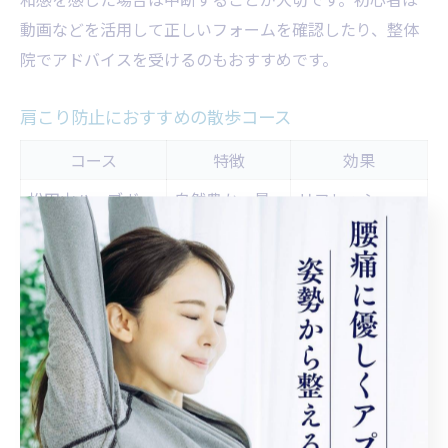
動画などを活用して正しいフォームを確認したり、整体
院でアドバイスを受けるのもおすすめです。
肩こり防止におすすめの散歩コース
コース
特徴
効果
松田山ハーブガー
自然豊か・景
リフレッシュ・
デン周辺
観良好
血行促進
酒匂川沿いの遊歩
川沿い・フラ
家族向け・継続
道
ットな道
しやすい
距離や難易度
ストレス解消・
その他町内散策路
を選べる
姿勢改善
松田町は自然環境に恵まれ、肩こり防止のための散歩コ
ースが充実しています。ウォーキングは全身の血行促進