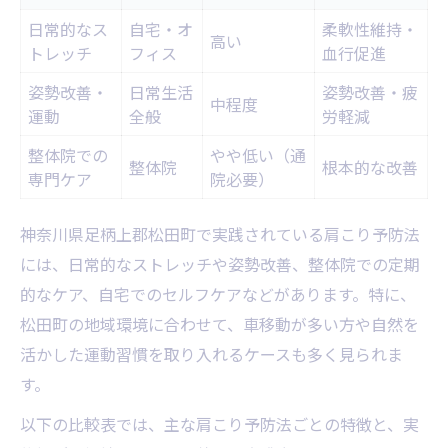
日常的なス
自宅・オ
柔軟性維持・
高い
トレッチ
フィス
血行促進
姿勢改善・
日常生活
姿勢改善・疲
中程度
運動
全般
労軽減
整体院での
やや低い（通
整体院
根本的な改善
専門ケア
院必要）
神奈川県足柄上郡松田町で実践されている肩こり予防法
には、日常的なストレッチや姿勢改善、整体院での定期
的なケア、自宅でのセルフケアなどがあります。特に、
松田町の地域環境に合わせて、車移動が多い方や自然を
活かした運動習慣を取り入れるケースも多く見られま
す。
以下の比較表では、主な肩こり予防法ごとの特徴と、実