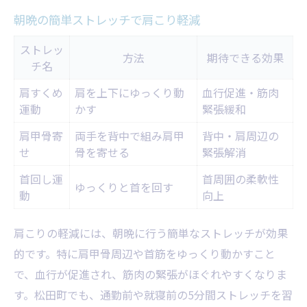
朝晩の簡単ストレッチで肩こり軽減
ストレッ
方法
期待できる効果
チ名
肩すくめ
肩を上下にゆっくり動
血行促進・筋肉
運動
かす
緊張緩和
肩甲骨寄
両手を背中で組み肩甲
背中・肩周辺の
せ
骨を寄せる
緊張解消
首回し運
首周囲の柔軟性
ゆっくりと首を回す
動
向上
肩こりの軽減には、朝晩に行う簡単なストレッチが効果
的です。特に肩甲骨周辺や首筋をゆっくり動かすこと
で、血行が促進され、筋肉の緊張がほぐれやすくなりま
す。松田町でも、通勤前や就寝前の5分間ストレッチを習