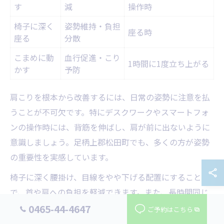
す
減
操作時
椅子に深く
姿勢維持・負担
座る時
座る
分散
こまめに動
血行促進・こり
1時間に1度立ち上がる
かす
予防
肩こりを根本から改善するには、日常の姿勢に注意を払
うことが不可欠です。特にデスクワークやスマートフォ
ンの操作時には、背筋を伸ばし、肩が前に出ないように
意識しましょう。足柄上郡松田町でも、多くの方が姿勢
の重要性を実感しています。
椅子に深く腰掛け、目線をやや下げる配置にすること
で、首や肩への負担を軽減できます。また、長時間同じ
姿勢を続けないよう、1時間に1度は立ち上がって肩を動
0465-44-4647
ご予約はこちら
かす習慣をつけると効果的です。姿勢改善は肩こり対策