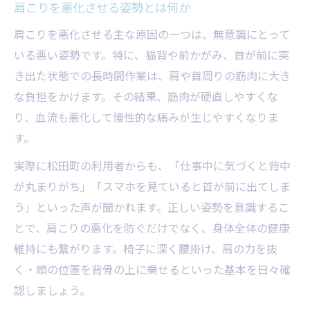
肩こりを悪化させる姿勢とは何か
肩こりをほぐす夜のセルフケア習慣
肩こりを悪化させる主な原因の一つは、無意識にとって
再発防止を目指した肩こり改善のコツ
いる悪い姿勢です。特に、猫背や前かがみ、首が前に突
肩こり再発防止のための習慣チェック表
き出た状態での長時間作業は、肩や首周りの筋肉に大き
肩こり改善に必要な生活リズムの整え方
な負担をかけます。その結果、筋肉が硬直しやすくな
長期的な肩こり対策のポイント解説
り、血流も悪化して慢性的な痛みが生じやすくなりま
す。
口コミで広がる肩こり再発防止法
肩こり軽減を支える正しいセルフケア
実際に松田町の利用者からも、「仕事中に気づくと背中
が丸まりがち」「スマホを見ていると首が前に出てしま
う」といった声が聞かれます。正しい姿勢を意識するこ
とで、肩こりの悪化を防ぐだけでなく、身体全体の健康
維持にも繋がります。椅子に深く腰掛け、肩の力を抜
く・頭の位置を背骨の上に乗せるといった基本を日々確
認しましょう。