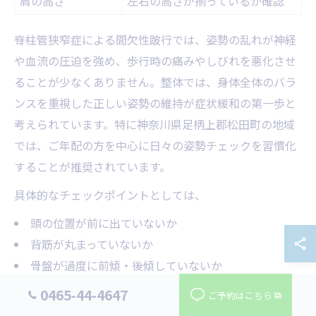
肩の高さ
左右の高さが揃っているか確認
脊柱管狭窄症による間欠性跛行では、姿勢の乱れが神経
や血流の圧迫を強め、歩行時の痛みやしびれを悪化させ
ることが少なくありません。整体では、身体全体のバラ
ンスを重視した正しい姿勢の維持が症状緩和の第一歩と
考えられています。特に神奈川県足柄上郡松田町の地域
では、ご年配の方を中心に日々の姿勢チェックを習慣化
することが推奨されています。
具体的なチェックポイントとしては、
頭の位置が前に出ていないか
背筋が丸まっていないか
骨盤が過度に前傾・後傾していないか
左右の肩の高さが揃っているか
0465-44-4647
ご予約はこちら
などが挙げられます。これらはご自宅でも鏡を使って確