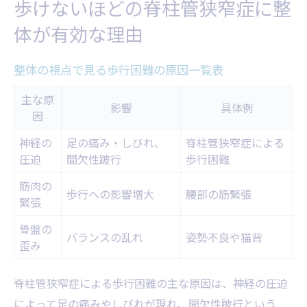
歩けないほどの脊柱管狭窄症に整
整体による間欠性跛行の痛み緩和アプローチ
体が有効な理由
整体で実践される痛み緩和アプローチ比較
表
整体の視点で見る歩行困難の原因一覧表
間欠性跛行の症状に整体が効く理由
主な原
整体施術後の多様な体感とは
影響
具体例
因
痛みを和らげる整体施術の流れ
神経の
足の痛み・しびれ、
脊柱管狭窄症による
整体で変わる日常動作のポイント
圧迫
間欠性跛行
歩行困難
脊柱管狭窄症のセルフケア習慣を身につけるコ
筋肉の
歩行への影響増大
腰部の筋緊張
ツ
緊張
毎日続けやすいセルフケア習慣リスト
骨盤の
バランスの乱れ
姿勢不良や猫背
セルフケアなら整体の知識を活用しよう
歪み
整体視点でおすすめのストレッチ方法
脊柱管狭窄症による歩行困難の主な原因は、神経の圧迫
失敗しないセルフケアの始め方
によって足の痛みやしびれが現れ、間欠性跛行という