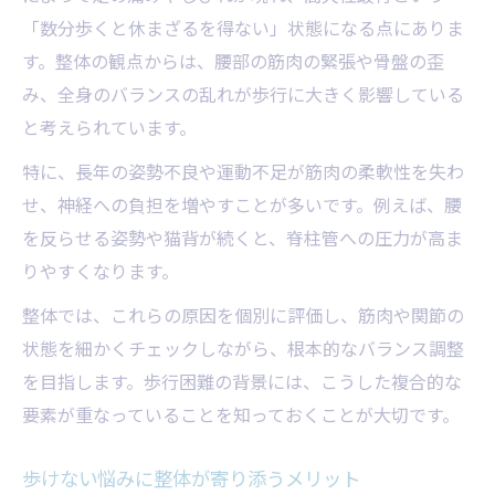
整体とセルフケアの相乗効果とは
「数分歩くと休まざるを得ない」状態になる点にありま
不安な間欠性跛行、整体で歩行改善を目指す
す。整体の観点からは、腰部の筋肉の緊張や骨盤の歪
整体施術で歩行改善した事例まとめ
み、全身のバランスの乱れが歩行に大きく影響している
歩行に不安がある方への整体活用法
と考えられています。
整体を受けるなら知っておきたい流れ
特に、長年の姿勢不良や運動不足が筋肉の柔軟性を失わ
歩行改善に役立つ整体の工夫
せ、神経への負担を増やすことが多いです。例えば、腰
整体で歩く力が変わる理由
を反らせる姿勢や猫背が続くと、脊柱管への圧力が高ま
りやすくなります。
整体視点で取り組む姿勢改善と日常のポイント
整体が推奨する正しい姿勢のチェック表
整体では、これらの原因を個別に評価し、筋肉や関節の
状態を細かくチェックしながら、根本的なバランス調整
姿勢改善を目指すなら整体の知恵を活用
を目指します。歩行困難の背景には、こうした複合的な
日常でできる姿勢意識のコツ
要素が重なっていることを知っておくことが大切です。
整体による姿勢指導のポイント
姿勢改善がもたらす整体の効果
歩けない悩みに整体が寄り添うメリット