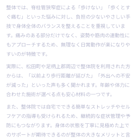
整体と併用できる脊柱管ストレッチの極意
整体では、脊柱管狭窄症による「歩けない」「歩くとす
整体と相性の良いストレッチ例一覧
ぐ痛む」といった悩みに対し、負担の少ないやさしい手
脊柱管狭窄症に役立つストレッチの選び方
技で身体全体のバランスを整えることを重視していま
整体施術後におすすめの自宅ケア
す。痛みのある部分だけでなく、姿勢や筋肉の連動性に
ストレッチと整体の相乗効果を引き出す
もアプローチするため、無理なく日常動作が楽になりや
すいのが特徴です。
ストレッチ習慣化のための整体的アドバイ
ス
実際に、松田町や足柄上郡周辺で整体院を利用された方
からは、「以前より歩行距離が延びた」「外出への不安
が減った」といった声も多く聞かれます。年齢や体力に
合わせた施術が選べる点も安心材料の一つです。
また、整体院では自宅でできる簡単なストレッチやセル
フケアの指導も受けられるため、継続的な症状管理や予
防にもつながります。身体の状態を丁寧に見極めた上で
のサポートが期待できるのが整体の大きなメリットと言