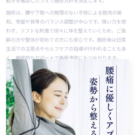
動きを確認したうえで施術方針を決定します。
施術は、腰や下肢への無理のない手技による筋肉の緩
和、骨盤や背骨のバランス調整が中心です。強い力を使
わず、ソフトな刺激で徐々に体を整えていくため、ご高
齢の方や整体が初めての方にも安心です。施術後は日常
生活での注意点やセルフケアの指導が行われることも多
く、継続的なサポートで再発予防にもつながります。
整体で変わる日常動作のポイント
整体を受けることで、日常生活における動作のしやすさ
が大きく変わるケースがあります。例えば、「買い物で
の立ち止まりが減った」「階段の上り下りが楽になっ
た」など、実際に生活の中で効果を感じる場面が増える
傾向にあります。
また、正しい姿勢や体の使い方を意識することで、痛み