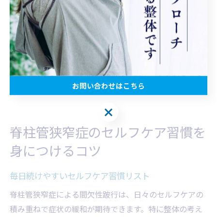
の再発リスクを減らすことが可能です。整体院では、
個々の症状や動作パターンに合わせたアドバイスが行わ
れるため、自宅でできるストレッチや体操も併用するこ
とが推奨されます。日々の習慣を見直し、無理のないペ
ースで続けることが、間欠性跛行の悩みから解放される
お問い合わせはこちら
一歩となります。
お問い合わせはこちら
脊柱管狭窄症のセルフケア習慣を
身につけるコツ
毎日続けやすいセルフケア習慣リスト
脊柱管狭窄症による間欠性跛行は、日々のセルフケアの
積み重ねで症状の緩和が期待できます。特に整体の考え