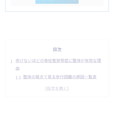
目次
歩けないほどの脊柱管狭窄症に整体が有効な理
由
整体の視点で見る歩行困難の原因一覧表
歩けない悩みに整体が寄り添うメリット
脊柱管狭窄症なら整体で期待できる変化
絶え間ない痛みを整体で和らげる方法
整体に通う前に知りたい注意点まとめ