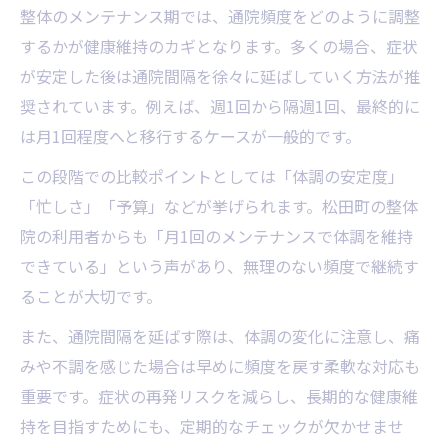
整体のメンテナンス期では、通院頻度をどのように調整
するかが健康維持のカギとなります。多くの場合、症状
が安定した後は通院間隔を徐々に延ばしていく方法が推
奨されています。例えば、週1回から隔週1回、最終的に
は月1回程度へと移行するケースが一般的です。
この段階での比較ポイントとしては「体調の安定度」
「忙しさ」「予算」などが挙げられます。松田町の整体
院の利用者からも「月1回のメンテナンスで体調を維持
できている」という声があり、無理のない頻度で継続す
ることが大切です。
また、通院間隔を延ばす際は、体調の変化に注意し、痛
みや不調を感じた場合は早めに頻度を戻す柔軟な対応も
重要です。症状の再発リスクを減らし、長期的な健康維
持を目指すためにも、定期的なチェックが欠かせませ