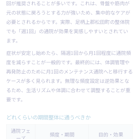
回が推奨されることが多いです。これは、骨盤や筋肉が
元の状態に戻ろうとする力が強いため、集中的なケアが
必要とされるからです。実際、足柄上郡松田町の整体院
でも「週1回」の通院が効果を実感しやすいとされてい
ます。
症状が安定し始めたら、隔週1回から月1回程度に通院頻
度を減らすことが一般的です。最終的には、体調管理や
再発防止のために月1回のメンテナンス通院へと移行する
ケースが多く見られます。無理な頻度設定は逆効果とな
るため、生活リズムや体調に合わせて調整することが重
要です。
どれくらいの期間整体に通うべきか
通院フェ
頻度・期間
目的・効果
ーズ