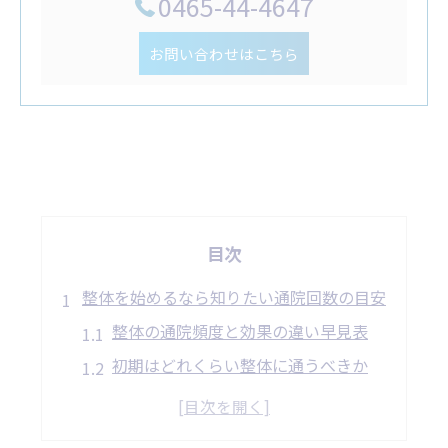
0465-44-4647
お問い合わせはこちら
目次
整体を始めるなら知りたい通院回数の目安
整体の通院頻度と効果の違い早見表
初期はどれくらい整体に通うべきか
整体通院の回数を決めるポイント
通う頻度で変わる整体の実感度