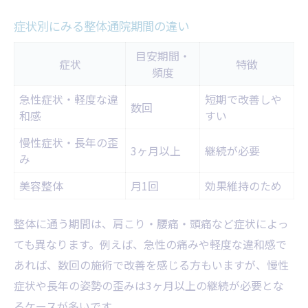
症状別にみる整体通院期間の違い
目安期間・
症状
特徴
頻度
急性症状・軽度な違
短期で改善しや
数回
和感
すい
慢性症状・長年の歪
3ヶ月以上
継続が必要
み
美容整体
月1回
効果維持のため
整体に通う期間は、肩こり・腰痛・頭痛など症状によっ
ても異なります。例えば、急性の痛みや軽度な違和感で
あれば、数回の施術で改善を感じる方もいますが、慢性
症状や長年の姿勢の歪みは3ヶ月以上の継続が必要とな
るケースが多いです。