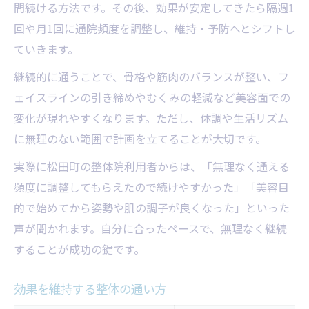
間続ける方法です。その後、効果が安定してきたら隔週1
回や月1回に通院頻度を調整し、維持・予防へとシフトし
ていきます。
継続的に通うことで、骨格や筋肉のバランスが整い、フ
ェイスラインの引き締めやむくみの軽減など美容面での
変化が現れやすくなります。ただし、体調や生活リズム
に無理のない範囲で計画を立てることが大切です。
実際に松田町の整体院利用者からは、「無理なく通える
頻度に調整してもらえたので続けやすかった」「美容目
的で始めてから姿勢や肌の調子が良くなった」といった
声が聞かれます。自分に合ったペースで、無理なく継続
することが成功の鍵です。
効果を維持する整体の通い方