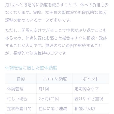
月1回へと段階的に頻度を減らすことで、体への負担も少
なくなります。実際、松田町の整体院でも段階的な頻度
調整を勧めているケースが多いです。
ただし、間隔を空けすぎることで症状がぶり返すことも
あるため、体調に変化を感じた場合はすぐに相談・受診
することが大切です。無理のない範囲で継続すること
が、長期的な健康維持のコツです。
体調管理に適した整体頻度
目的
おすすめ頻度
ポイント
体調管理
月1回
定期的なケア
忙しい場合
2ヶ月に1回
続けやすさ重視
症状改善目的
症状に応じ増減
相談が大切