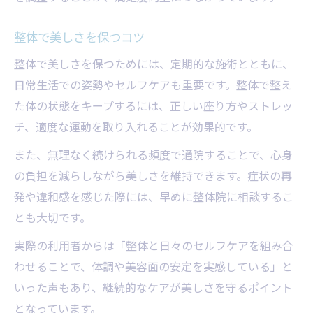
整体で美しさを保つコツ
整体で美しさを保つためには、定期的な施術とともに、
日常生活での姿勢やセルフケアも重要です。整体で整え
た体の状態をキープするには、正しい座り方やストレッ
チ、適度な運動を取り入れることが効果的です。
また、無理なく続けられる頻度で通院することで、心身
の負担を減らしながら美しさを維持できます。症状の再
発や違和感を感じた際には、早めに整体院に相談するこ
とも大切です。
実際の利用者からは「整体と日々のセルフケアを組み合
わせることで、体調や美容面の安定を実感している」と
いった声もあり、継続的なケアが美しさを守るポイント
となっています。