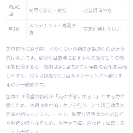
隔週1
効果を安定・維持
改善傾向の方
回
メンテナンス・再発予
月1回
安定維持したい方
防
美容整体に通う際、どのくらいの頻度が最適なのか迷う
方は多いです。症状や目的別におすすめの頻度とその効
果を比較すると、初期は週1回の通院が早期の変化を実感
しやすく、徐々に隔週や月1回のメンテナンスへ移行す
るのが一般的です。
整体では骨盤や筋肉が「元の状態に戻ろう」とする力が
働くため、初期は集中的にケアを行うことで矯正効果の
定着が期待できます。一方で、無理な通院は体への負担
や継続の壁となるため、生活や予算に合わせて調整する
ことも大切です。