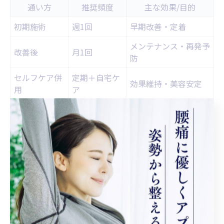
通い方
推奨頻度
主な効果/目的
初期施術
週1回
早期改善・定着
メンテナンス・再発予
改善後
月1回
防
セルフケア併
定期＋自宅ケ
効果維持・美容安定
用
ア
美容整体の効果を長く維持したい場合、症状が落ち着い
た後も月1回程度のメンテナンス通院がおすすめです。こ
れは、骨格や筋肉のバランスを定期的にリセットし、元
に戻るのを防ぐためです。
一時的な改善で終わらせず、日常生活での姿勢やセルフ
ケアも並行して行うことで、持続的な美容効果が期待で
きます。特にデスクワークや同じ姿勢が続く方は、定期