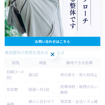
的なメンテナンスで不調の再発予防にもつながります。
利用者からは「月1回の整体で体調と美容の両方が安定
している」「施術後は姿勢が良くなり、肩こりの悩みも
減った」など、継続によるポジティブな変化が報告され
ています。効果を維持するには、決まったペースでの通
院が重要です。
お問い合わせはこちら
美容整体の実感を高める頻度とは
お問い合わせはこちら
段階
頻度
期待できる効果
初期(3〜4
週1回
体の変化・見た目向上
回)
効果持続・無理のない
安定期
隔週〜月1回
継続
個人に合わせて
満足度・生活リズム維
長期