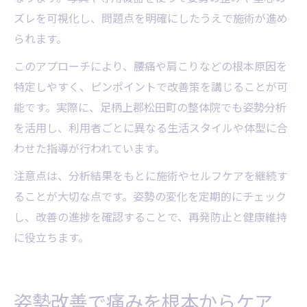
ズレを可視化し、問題点を明確にしたうえで施術が進め
られます。
このアプローチにより、腰痛や肩こりなどの根本原因を
特定しやすく、ピンポイントで改善策を講じることが可
能です。実際に、足柄上郡松田町の整体院でも姿勢分析
を活用し、利用者ごとに異なる生活スタイルや体型に合
わせた指導が行われています。
注意点は、分析結果をもとに施術やセルフケアを継続す
ることが大切な点です。姿勢の変化を定期的にチェック
し、改善の進捗を確認することで、再発防止と健康維持
に役立ちます。
姿勢改善で痛みを根本からケア