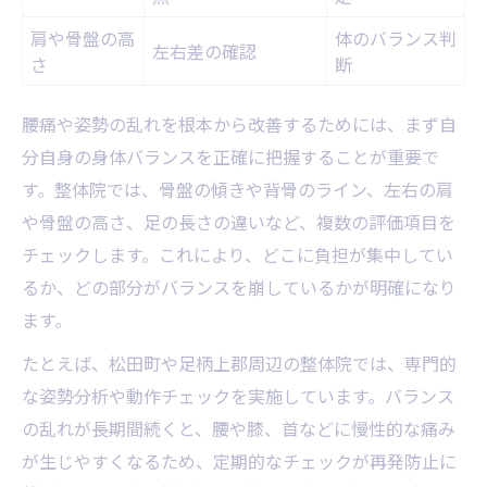
肩や骨盤の高
体のバランス判
左右差の確認
さ
断
腰痛や姿勢の乱れを根本から改善するためには、まず自
分自身の身体バランスを正確に把握することが重要で
す。整体院では、骨盤の傾きや背骨のライン、左右の肩
や骨盤の高さ、足の長さの違いなど、複数の評価項目を
チェックします。これにより、どこに負担が集中してい
るか、どの部分がバランスを崩しているかが明確になり
ます。
たとえば、松田町や足柄上郡周辺の整体院では、専門的
な姿勢分析や動作チェックを実施しています。バランス
の乱れが長期間続くと、腰や膝、首などに慢性的な痛み
が生じやすくなるため、定期的なチェックが再発防止に