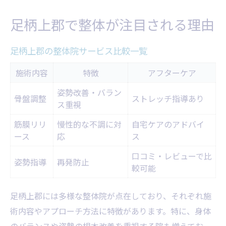
足柄上郡で整体が注目される理由
足柄上郡の整体院サービス比較一覧
施術内容
特徴
アフターケア
姿勢改善・バラン
骨盤調整
ストレッチ指導あり
ス重視
筋膜リリ
慢性的な不調に対
自宅ケアのアドバイ
ース
応
ス
口コミ・レビューで比
姿勢指導
再発防止
較可能
足柄上郡には多様な整体院が点在しており、それぞれ施
術内容やアプローチ方法に特徴があります。特に、身体
のバランスや姿勢の根本改善を重視する院も増えてお