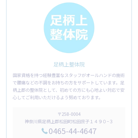
足柄上整体院
国家資格を持つ経験豊富なスタッフがオールハンドの施術
で腰痛などの不調をお持ちの方をサポートしています。足
柄上郡の整体院として、初めての方にも心地よい対応で安
心してご利用いただけるよう努めております。
〒258-0004
神奈川県足柄上郡松田町松田庶子１４９０−３
0465-44-4647