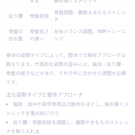
まる
胸を開くストレッチ
骨盤調整、腹筋＆太ももストレッ
反り腰
骨盤前傾
チ
骨盤の
骨盤高さ
左右バランス調整、体幹トレーニ
左右差
の違い
ング
身体の姿勢タイプによって、整体での施術アプローチは
異なります。代表的な姿勢の歪みには、猫背・反り腰・
骨盤の傾きなどがあり、それぞれに合わせた調整が必要
です。
主な姿勢タイプと整体アプローチ
猫背：背中や肩甲骨周辺の筋肉をほぐし、胸を開くス
トレッチを重点的に行う
反り腰：骨盤前傾を調整し、腹筋や太もものストレッ
チを取り入れる