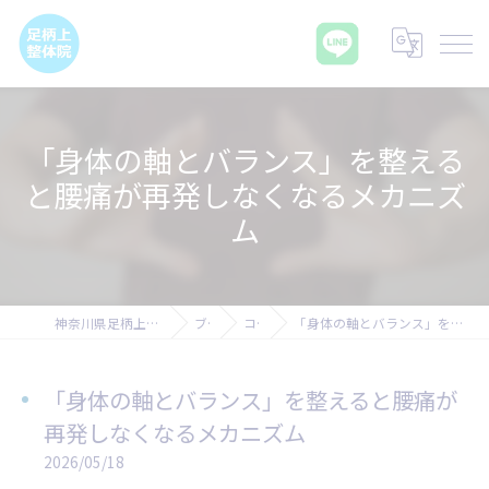
「身体の軸とバランス」を整える
と腰痛が再発しなくなるメカニズ
ム
神奈川県足柄上郡の腰痛なら足柄上整体院
ブログ
コラム
「身体の軸とバランス」を整えると腰痛が再発しなくなるメカニズム
「身体の軸とバランス」を整えると腰痛が
再発しなくなるメカニズム
2026/05/18