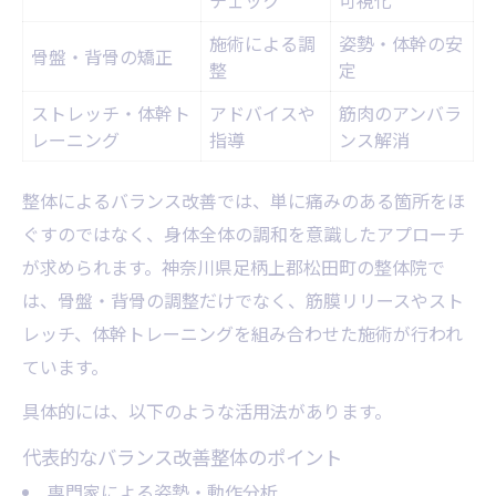
施術による調
姿勢・体幹の安
骨盤・背骨の矯正
整
定
ストレッチ・体幹ト
アドバイスや
筋肉のアンバラ
レーニング
指導
ンス解消
整体によるバランス改善では、単に痛みのある箇所をほ
ぐすのではなく、身体全体の調和を意識したアプローチ
が求められます。神奈川県足柄上郡松田町の整体院で
は、骨盤・背骨の調整だけでなく、筋膜リリースやスト
レッチ、体幹トレーニングを組み合わせた施術が行われ
ています。
具体的には、以下のような活用法があります。
代表的なバランス改善整体のポイント
専門家による姿勢・動作分析