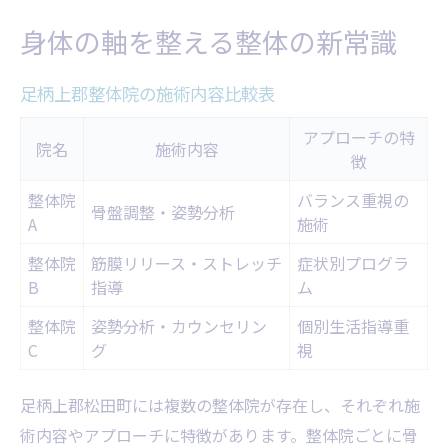
姿勢改善で痛みを根本からケア
身体の軸を整える整体の新常識
松田町で受ける姿勢改善整体の流れ
整体とセルフケアの効果的な組み合わせ
足柄上郡整体院の施術内容比較表
姿勢別・整体施術アプローチ早見表
アプローチの特
院名
施術内容
慢性痛を防ぐ日常姿勢のポイント
徴
整体で実感する姿勢変化の体験談
整体院
バランス重視の
骨盤調整・姿勢分析
A
施術
身体バランスから見直す整体活用法
身体バランス評価項目チェックリスト
整体院
筋膜リリース・ストレッチ
症状別プログラ
B
指導
ム
整体でバランスが崩れる原因を知る
整体院
姿勢分析・カウンセリン
個別生活指導重
バランス改善を目指す整体の活用術
C
グ
視
足柄上郡で人気の整体活用パターン
整体施術後のバランス維持ポイント
足柄上郡松田町には複数の整体院が存在し、それぞれ施
足柄上郡で整体が注目される理由
術内容やアプローチに特徴があります。整体院ごとに骨