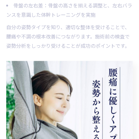
骨盤の左右差：骨盤の高さを揃える調整と、左右バラ
ンスを意識した体幹トレーニングを実施
自分の姿勢タイプを知り、適切な整体を受けることで、
腰痛や不調の根本改善につながります。施術前の検査で
姿勢分析をしっかり受けることが成功のポイントです。
慢性痛を防ぐ日常姿勢のポイント
日常動
意識すべきポイント
目的・効果
作
骨盤を立てて背もたれに
姿勢安定・腰痛
座り方
頼りすぎない
予防
長時間
こまめに立ち上がる・ス
血行促進・筋肉
作業時
トレッチをする
硬直防止
荷物を
左右均等に持つ、偏りを
身体への負担軽