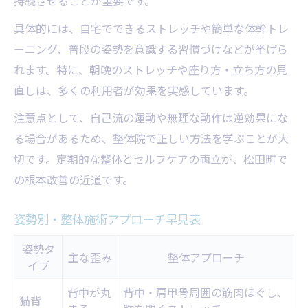
持続させることが重要です。
具体的には、自宅でできるストレッチや簡単な体幹トレ
ーニング、普段の姿勢を意識する習慣づけなどが挙げら
れます。特に、朝晩のストレッチや座り方・立ち方の見
直しは、多くの利用者が効果を実感しています。
注意点として、自己流の運動や無理な動作は逆効果にな
る場合があるため、整体院で正しい方法を学ぶことが大
切です。定期的な整体とセルフケアの両立が、松田町で
の根本改善の近道です。
姿勢別・整体施術アプローチ早見表
姿勢タ
主な歪み
整体アプローチ
イプ
背中が丸
背中・肩甲骨周囲の筋肉ほぐし、
猫背