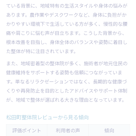
ている背景に、地域特有の生活スタイルや身体の悩みが
あります。農作業やデスクワークなど、身体に負担がか
かりやすい環境下で生活している方が多く、慢性的な腰
痛や肩こりに悩む声が目立ちます。こうした背景から、
根本改善を目指し、身体全体のバランスや姿勢に着目し
た整体が特に注目されています。
また、地域密着型の整体院が多く、施術者が地元住民の
健康維持をサポートする姿勢も信頼につながっていま
す。単なるリラクゼーションではなく、長期的な健康づ
くりや再発防止を目的としたアドバイスやサポート体制
が、地域で整体が選ばれる大きな理由となっています。
松田町整体院レビューから見る傾向
評価ポイント
利用者の声
傾向