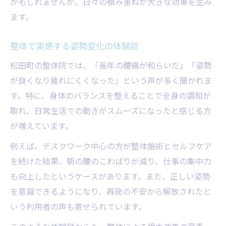
かもしれませんが、日々の積み重ねが大きな効果を生み
ます。
整体で実感する姿勢変化の体験談
松田町の整体院では、「長年の腰痛が和らいだ」「姿勢
が良くなり疲れにくくなった」という声が多く聞かれま
す。特に、身体のバランスを整えることで全身の調和が
取れ、日常生活での動きがスムーズになったと感じる方
が増えています。
例えば、デスクワーク中心の方が整体施術とセルフケア
を続けた結果、朝の腰のこわばりが減り、仕事の集中力
も向上したというケースがあります。また、正しい姿勢
を意識できるようになり、再発の不安から解放されたと
いう利用者の声も寄せられています。