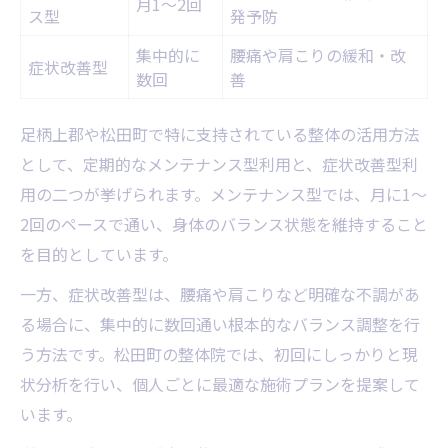
月1～2回
ス型
発予防
集中的に
腰痛や肩こりの緩和・改
症状改善型
数回
善
足柄上郡や松田町で特に支持されている整体の活用方法
として、定期的なメンテナンス型利用と、症状改善型利
用の二つが挙げられます。メンテナンス型では、月に1～
2回のペースで通い、身体のバランス状態を維持すること
を目的としています。
一方、症状改善型は、腰痛や肩こりなど明確な不調があ
る場合に、集中的に数回通い根本的なバランス調整を行
う方法です。松田町の整体院では、初回にしっかりと現
状分析を行い、個人ごとに最適な施術プランを提案して
います。