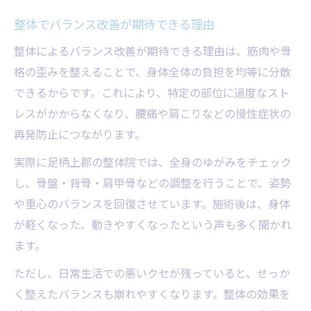
整体でバランス改善が期待できる理由
整体によるバランス改善が期待できる理由は、筋肉や骨
格の歪みを整えることで、身体全体の負担を均等に分散
できるからです。これにより、特定の部位に過度なスト
レスがかからなくなり、腰痛や肩こりなどの慢性症状の
再発防止につながります。
実際に足柄上郡の整体院では、全身のゆがみをチェック
し、骨盤・背骨・肩甲骨などの調整を行うことで、姿勢
や重心のバランスを回復させています。施術後は、身体
が軽くなった、動きやすくなったという声も多く聞かれ
ます。
ただし、日常生活での悪いクセが残っていると、せっか
く整えたバランスも崩れやすくなります。整体の効果を