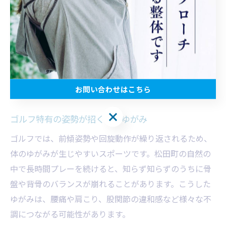
にスイングしたりすると、腰部に瞬間的な強い負担がか
かりやすいです。
整体では、体全体のバランスや連動性を高める施術やア
ドバイスが行われています。連動性向上のためには、ス
トレッチや体幹トレーニングを日常的に取り入れること
お問い合わせはこちら
が推奨されます。
お問い合わせはこちら
ゴルフ特有の姿勢が招く体のゆがみ
ゴルフでは、前傾姿勢や回旋動作が繰り返されるため、
体のゆがみが生じやすいスポーツです。松田町の自然の
中で長時間プレーを続けると、知らず知らずのうちに骨
盤や背骨のバランスが崩れることがあります。こうした
ゆがみは、腰痛や肩こり、股関節の違和感など様々な不
調につながる可能性があります。