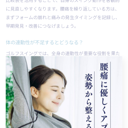
に見直しやすくなります。腰痛を繰り返している方は、
まずフォームの崩れと痛みの発生タイミングを記録し、
早期発見・改善につなげましょう。
体の連動性が不足するとどうなる？
ゴルフスイングでは、全身の連動性が重要な役割を果た
します。連動性が不足すると、腰椎や骨盤といった特定
部位に大きな負担が集中しやすくなり、腰痛の発生リス
クが高まります。特に背中や股関節の柔軟性が低い場
合、うまく体をひねれず、腰だけで回そうとする動きが
強調されてしまいます。
このような状態が続くと、筋肉や関節への過剰なストレ
スが蓄積し、慢性的な腰痛や違和感の原因となります。
たとえば、腕だけでクラブを振ったり、下半身を使わず