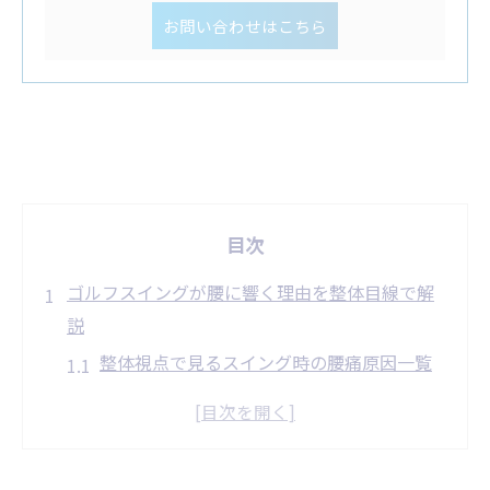
お問い合わせはこちら
目次
ゴルフスイングが腰に響く理由を整体目線で解
説
整体視点で見るスイング時の腰痛原因一覧
ゴルフ動作が腰椎に与える負担の特徴
フォームの乱れが腰に及ぼす影響とは
松田町の自然環境で整体が活きる理由