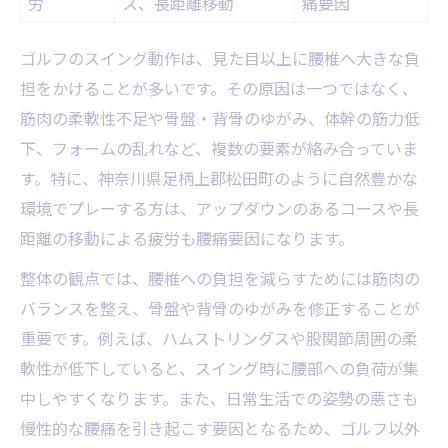
労
ス、長距離移動
痛要因
スイング時の腰椎負担を減らすセルフケア法
腰椎負担軽減セルフケア法の比較表
ゴルフのスイング動作は、見た目以上に腰椎へ大きな負
ストレッチと整体、どちらが有効？
担をかけることが多いです。その原因は一つではなく、
自宅でできる腰痛予防エクササイズ
筋肉の柔軟性不足や骨盤・背骨のゆがみ、体幹の筋力低
下、フォームの乱れなど、複数の要素が絡み合っていま
日常習慣の見直しで腰を守るコツ
す。特に、神奈川県足柄上郡松田町のように自然豊かな
整体師がすすめる簡単セルフケア
環境でプレーする方は、アップダウンのあるコースや長
腰部の違和感解消へ導く整体の知恵
距離の移動による疲労も腰痛要因になります。
整体で得られる腰部改善効果まとめ
整体の観点では、腰椎への負担を減らすためには筋肉の
違和感の正体を整体目線で解説
バランスを整え、骨盤や背骨のゆがみを修正することが
慢性腰痛に効く整体アプローチとは
重要です。例えば、ハムストリングスや股関節周囲の柔
ゴルフ後の腰痛対策に役立つ知恵
軟性が低下していると、スイング時に腰部への負荷が集
整体と他施術の違いを比較してみよう
中しやすくなります。また、日常生活での姿勢の悪さも
快適なゴルフのための腰痛予防術を紹介
慢性的な腰痛を引き起こす要因となるため、ゴルフ以外