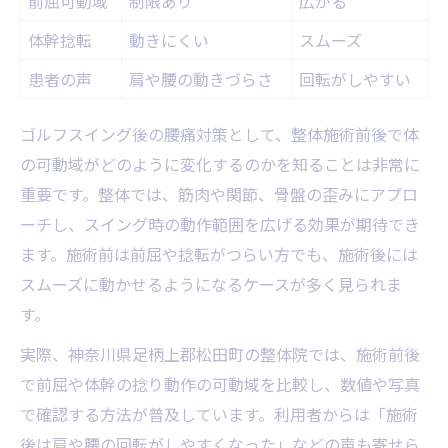
前屈可動域
制限あり
広がる
体幹捻転
動きにくい
スムーズ
患者の声
肩や腰の動きづらさ
回転がしやすい
ゴルフスイング後の腰痛対策として、整体施術前後で体
の可動域がどのように変化するのかを知ることは非常に
重要です。整体では、筋肉や関節、骨盤の歪みにアプロ
ーチし、スイング時の動作範囲を広げる効果が期待でき
ます。施術前は前屈や捻転がつらい方でも、施術後には
スムーズに動かせるようになるケースが多く見られま
す。
実際、神奈川県足柄上郡松田町の整体院では、施術前後
で前屈や体幹の捻り動作の可動域を比較し、数値や写真
で確認する方法が普及しています。利用者からは「施術
後は肩や腰の回転がしやすくなった」などの声も寄せら