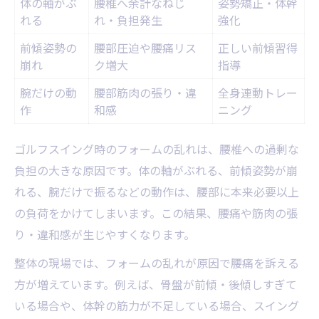
体の軸がぶ
腰椎へ余計なねじ
姿勢矯正・体幹
れる
れ・負担発生
強化
前傾姿勢の
腰部圧迫や腰痛リス
正しい前傾習得
崩れ
ク増大
指導
腕だけの動
腰部筋肉の張り・違
全身連動トレー
作
和感
ニング
ゴルフスイング時のフォームの乱れは、腰椎への過剰な
負担の大きな原因です。体の軸がぶれる、前傾姿勢が崩
れる、腕だけで振るなどの動作は、腰部に本来必要以上
の負荷をかけてしまいます。この結果、腰痛や筋肉の張
り・違和感が生じやすくなります。
整体の現場では、フォームの乱れが原因で腰痛を訴える
方が増えています。例えば、骨盤が前傾・後傾しすぎて
いる場合や、体幹の筋力が不足している場合、スイング