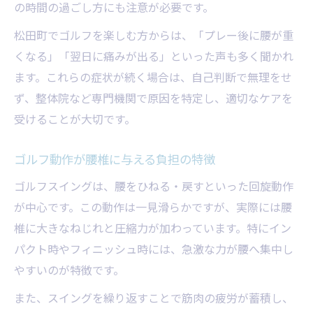
腰痛予防ストレッチと整体活用法一覧
の時間の過ごし方にも注意が必要です。
ゴルフ前後に行うべきケアのすすめ
松田町でゴルフを楽しむ方からは、「プレー後に腰が重
整体で変わるゴルフライフの魅力
くなる」「翌日に痛みが出る」といった声も多く聞かれ
腰痛知らずのスイングを目指すには
ます。これらの症状が続く場合は、自己判断で無理をせ
ず、整体院など専門機関で原因を特定し、適切なケアを
松田町で整体を選ぶポイント
受けることが大切です。
ゴルフ動作が腰椎に与える負担の特徴
ゴルフスイングは、腰をひねる・戻すといった回旋動作
が中心です。この動作は一見滑らかですが、実際には腰
椎に大きなねじれと圧縮力が加わっています。特にイン
パクト時やフィニッシュ時には、急激な力が腰へ集中し
やすいのが特徴です。
また、スイングを繰り返すことで筋肉の疲労が蓄積し、