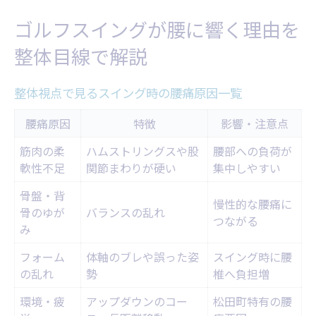
スイング改善に整体が果たす役割
ゴルフスイングが腰に響く理由を
腰痛とゴルフフォームの関連性を探る
整体目線で解説
腰痛発生とフォーム崩れの関係性比較表
体の連動性が不足するとどうなる？
整体視点で見るスイング時の腰痛原因一覧
ゴルフ特有の姿勢が招く体のゆがみ
腰痛原因
特徴
影響・注意点
腰痛持ちが見直すべきフォームのポイント
筋肉の柔
ハムストリングスや股
腰部への負荷が
整体で変わるフォーム維持力の秘密
軟性不足
関節まわりが硬い
集中しやすい
整体で変わるスイングの可動域と負担
骨盤・背
慢性的な腰痛に
整体施術前後の可動域変化を比較
骨のゆが
バランスの乱れ
つながる
み
可動域拡大が腰痛予防につながる理由
筋肉の柔軟性とスイング負担の関係
フォーム
体軸のブレや誤った姿
スイング時に腰
の乱れ
勢
椎へ負担増
骨盤矯正でスイングが安定する仕組み
環境・疲
ゴルフ整体の効果的な受け方とは
アップダウンのコー
松田町特有の腰