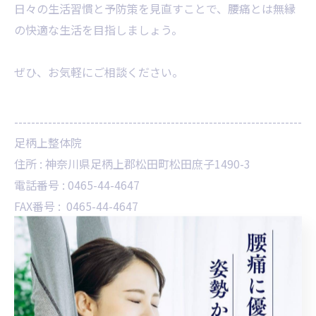
日々の生活習慣と予防策を見直すことで、腰痛とは無縁
の快適な生活を目指しましょう。
ぜひ、お気軽にご相談ください。
--------------------------------------------------------------------
足柄上整体院
住所 :
神奈川県足柄上郡松田町松田庶子1490-3
電話番号 :
0465-44-4647
FAX番号 :
0465-44-4647
新松田駅近くで腰痛ケアを
--------------------------------------------------------------------