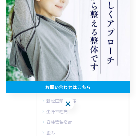
新松田駅の腰痛
< 前のページ
一覧に戻る
次のページ >
カテゴリー
Categories
全てのカテゴリー
お問い合わせはこちら
松田町の腰痛
新松田駅の腰痛
お問い合わせはこちら
坐骨神経痛
脊柱管狭窄症
歪み