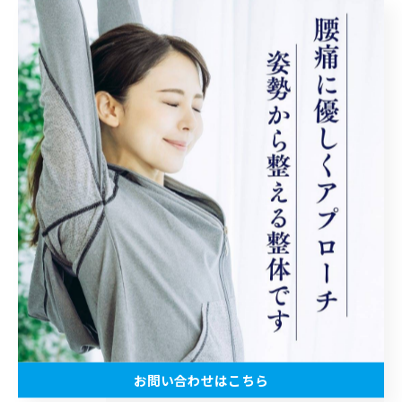
#健康意識
#モチベーション
#身体メンテナンス
#生活習慣改善
#自己投資
#健康優先
#体のケア
#ポジティブライフ
< 前のページ
一覧に戻る
次のページ >
お問い合わせはこちら