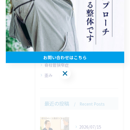
カテゴリー
Categories
全てのカテゴリー
松田町の腰痛
新松田駅の腰痛
坐骨神経痛
お問い合わせはこちら
脊柱管狭窄症
お問い合わせはこちら
歪み
最近の投稿
Recent Posts
2026/07/15