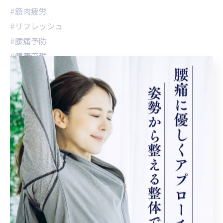
#筋肉疲労
#リフレッシュ
#腰痛予防
#健康管理
#フィットネスライフ
#腰痛改善
#痛み軽減
#腰痛ケア専門
#リラックス
#整骨院
#地域密着