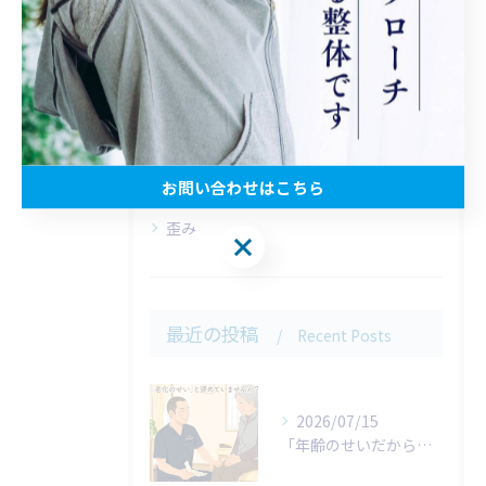
全てのカテゴリー
松田町の腰痛
新松田駅の腰痛
坐骨神経痛
お問い合わせはこちら
脊柱管狭窄症
歪み
お問い合わせはこちら
最近の投稿
Recent Posts
2026/07/15
「年齢のせいだから仕方がない…」