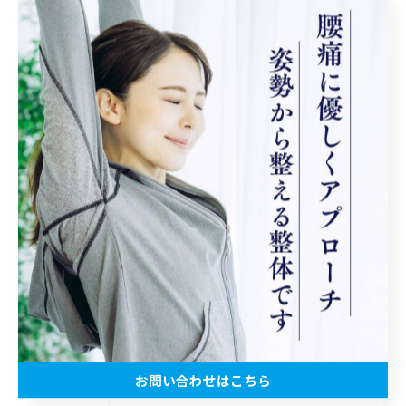
足柄上郡で坐骨神経痛をケア
足柄上郡で脊柱管狭窄症に対応
足柄上郡で身体の歪みを整える
--------------------------------------------------------------------
松田町の腰痛
新松田駅の腰痛
坐骨神経痛
脊柱管狭窄症
歪み
< 前のページ
一覧に戻る
次のページ >
お問い合わせはこちら