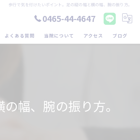
歩行で気を付けたいポイント。足の縦の幅と横の幅、腕の振り方。
0465-44-4647
よくある質問
当院について
アクセス
ブログ
松田町の腰痛
コラム
新松田駅の腰痛
坐骨神経痛
脊柱管狭窄症
横の幅、腕の振り方。
歪み