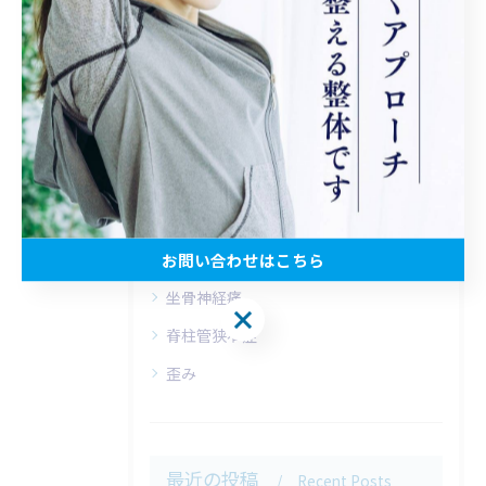
#足柄上郡
カテゴリー
Categories
全てのカテゴリー
松田町の腰痛
お問い合わせはこちら
新松田駅の腰痛
坐骨神経痛
お問い合わせはこちら
脊柱管狭窄症
歪み
最近の投稿
Recent Posts