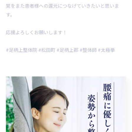
覚をまた患者様への還元につなげていきたいと思いま
す。
​応援よろしくお願いします！
​#足柄上整体院 #松田町 #足柄上郡 #整体師 #太極拳
< 前のページ
一覧に戻る
次のページ >
関連タグ